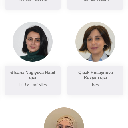
Əfsanə Nağıyeva Habil
Çiçək Hüseynova
qızı
Rövşən qızı
il.ü.f.d., müəllim
b/m