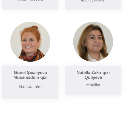
Günel Şıxalıyeva
Natella Zakir qızı
Musaməddin qızı
Quliyeva
müəllim
fil.ü.f.d., b/m