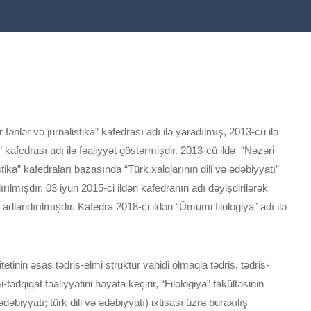
fənlər və jurnalistika” kafedrası adı ilə yaradılmış, 2013-cü ilə
a” kafedrası adı ilə fəaliyyət göstərmişdir. 2013-cü ildə “Nəzəri
listika” kafedraları bazasında “Türk xalqlarının dili və ədəbiyyatı”
ılmışdır. 03 iyun 2015-ci ildən kafedranın adı dəyişdirilərək
” adlandırılmışdır. Kafedra 2018-ci ildən “Ümumi filologiya” adı ilə
tinin əsas tədris-elmi struktur vahidi olmaqla tədris, tədris-
-tədqiqat fəaliyyətini həyata keçirir, “Filologiya” fakültəsinin
dəbiyyatı; türk dili və ədəbiyyatı) ixtisası üzrə buraxılış