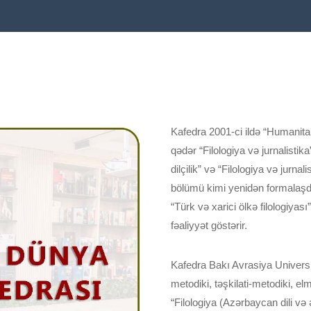
Kafedra 2001-ci ildə “Humanitar 
qədər “Filologiya və jurnalistik
dilçilik” və “Filologiya və jurna
bölümü kimi yenidən formalaşdır
“Türk və xarici ölkə filologiyası
fəaliyyət göstərir.
Kafedra Bakı Avrasiya Universite
metodiki, təşkilati-metodiki, elmi
“Filologiya (Azərbaycan dili və ə