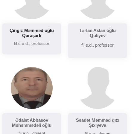
Çingiz Məmməd oğlu
Tərlan Aslan oğlu
Qaraşarlı
Quliyev
fil.ü.e.d., professor
fil.e.d., professor
Ədalət Abbasov
Səadət Məmməd qızı
Məhəmmədəli oğlu
Şıxıyeva
fil.e.n., dosent
fil.e.n., dosen