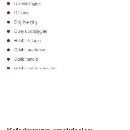
Dialektologiya
Dil tarixi
Dilçiliyə giriş
Dünya ədəbiyyatı
Ədəbi dil tarixi
Ədəbi məktəblər
Ədəbi tənqid
Ədəbiyyat nəzəriyyəsi
Ədəbiyyatşünaslığa giriş
Əruzun nəzəri əsasları
İxtisas (regionunun) ölkəsinin ədəbiyyatı
Klassik şerin poetikası
Mətnin təhlili
Mətnlər üzrə iş