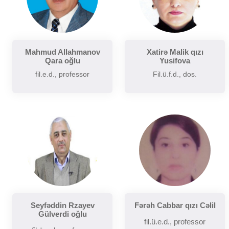
Mahmud Allahmanov
Xatirə Malik qızı
Qara oğlu
Yusifova
fil.e.d., professor
Fil.ü.f.d., dos.
Seyfəddin Rzayev
Fərəh Cabbar qızı Cəlil
Gülverdi oğlu
fil.ü.e.d., professor