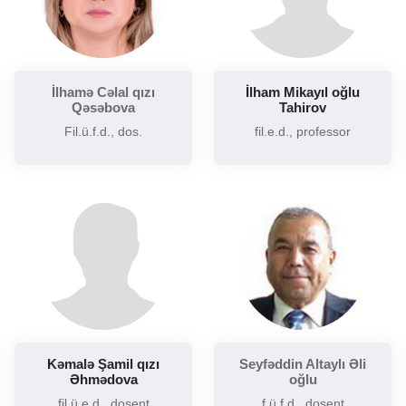
Şərq və Qərb ədəbiyyatının müqayisəli təhlili
Sintaksisin aktual problemləri
Slavyan xalqları ədəbiyyatı
İlhamə Cəlal qızı
İlham Mikayıl oğlu
Sosial və psixoloji dilçiliyin aktual problemləri
Qəsəbova
Tahirov
Tarixi poetika
Fil.ü.f.d., dos.
fil.e.d., professor
Uzaq Şərq ədəbiyyatı
Yaxın və Orta Şərq ədəbiyyatı
Kəmalə Şamil qızı
Seyfəddin Altaylı Əli
Əhmədova
oğlu
fil.ü.e.d., dosent
f.ü.f.d., dosent