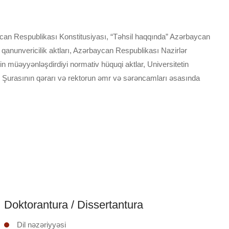
ycan Respublikası Konstitusiyası, “Təhsil haqqında” Azərbaycan
qanunvericilik aktları, Azərbaycan Respublikası Nazirlər
nin müəyyənləşdirdiyi normativ hüquqi aktlar, Universitetin
 Şurasının qərarı və rektorun əmr və sərəncamları əsasında
Doktorantura / Dissertantura
Dil nəzəriyyəsi