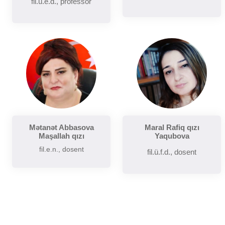
fil.ü.e.d., professor
Mətanət Abbasova
Maral Rafiq qızı
Maşallah qızı
Yaqubova
fil.e.n., dosent
fil.ü.f.d., dosent