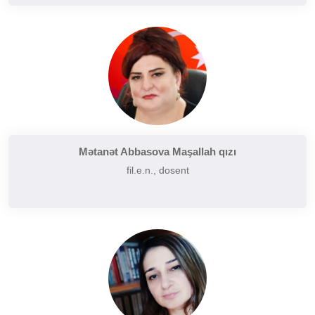
Mətanət Abbasova Maşallah qızı
fil.e.n., dosent