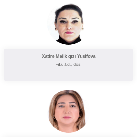
Tarixi poetika
Uzaq Şərq ədəbiyyatı
Yaxın və Orta Şərq ədəbiyyatı
Xatirə Malik qızı Yusifova
Fil.ü.f.d., dos.