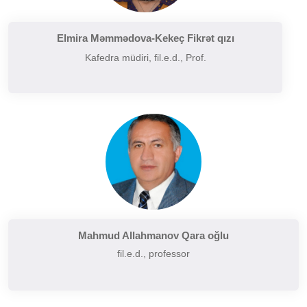
Filologiyanın müasir problemləri
Filologiyanın tarixi və inkişafı
Elmira Məmmədova-Kekeç Fikrət qızı
Kafedra müdiri, fil.e.d., Prof.
Folkor və yazılı ədəbiyyatın problemləri
Funksional üslubiyyat problemləri
German dilçiliyinin tarixi
Hermenevtika
Müasir leksikoqrafiyanın başlıca problemləri
Narratalogiya
Semasiologiya
Semiotika
Şərq və Qərb ədəbiyyatının müqayisəli təhlili
Mahmud Allahmanov Qara oğlu
fil.e.d., professor
Sintaksisin aktual problemləri
Slavyan xalqları ədəbiyyatı
Sosial və psixoloji dilçiliyin aktual problemləri