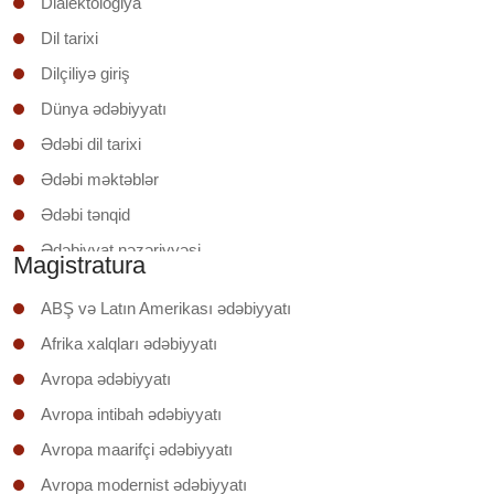
Dialektologiya
Dil tarixi
Dilçiliyə giriş
Dünya ədəbiyyatı
Ədəbi dil tarixi
Ədəbi məktəblər
Ədəbi tənqid
Ədəbiyyat nəzəriyyəsi
Magistratura
Ədəbiyyatşünaslığa giriş
ABŞ və Latın Amerikası ədəbiyyatı
Əruzun nəzəri əsasları
Afrika xalqları ədəbiyyatı
İxtisas (regionunun) ölkəsinin ədəbiyyatı
Avropa ədəbiyyatı
Klassik şerin poetikası
Avropa intibah ədəbiyyatı
Mətnin təhlili
Avropa maarifçi ədəbiyyatı
Mətnlər üzrə iş
Avropa modernist ədəbiyyatı