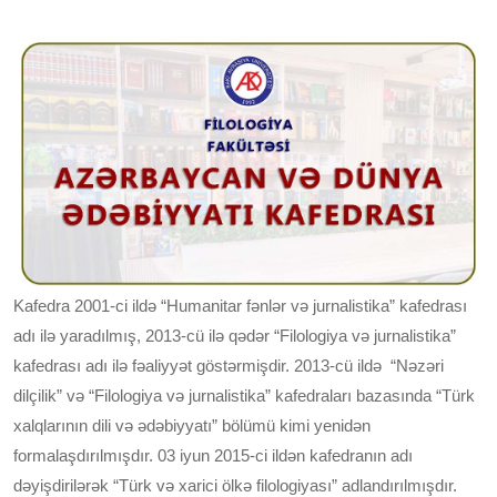
Kafedra 2001-ci ildə “Humanitar fənlər və jurnalistika” kafedrası
adı ilə yaradılmış, 2013-cü ilə qədər “Filologiya və jurnalistika”
kafedrası adı ilə fəaliyyət göstərmişdir. 2013-cü ildə “Nəzəri
dilçilik” və “Filologiya və jurnalistika” kafedraları bazasında “Türk
xalqlarının dili və ədəbiyyatı” bölümü kimi yenidən
formalaşdırılmışdır. 03 iyun 2015-ci ildən kafedranın adı
dəyişdirilərək “Türk və xarici ölkə filologiyası” adlandırılmışdır.