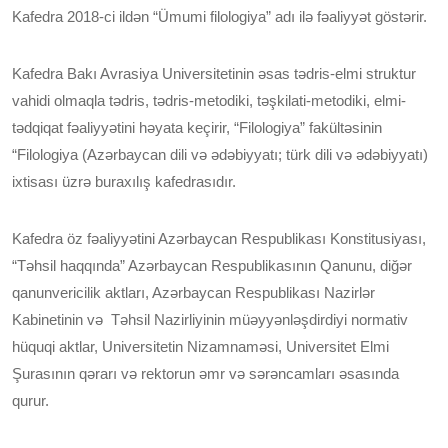
Kafedra 2018-ci ildən “Ümumi filologiya” adı ilə fəaliyyət göstərir.
Kafedra Bakı Avrasiya Universitetinin əsas tədris-elmi struktur
vahidi olmaqla tədris, tədris-metodiki, təşkilati-metodiki, elmi-
tədqiqat fəaliyyətini həyata keçirir, “Filologiya” fakültəsinin
“Filologiya (Azərbaycan dili və ədəbiyyatı; türk dili və ədəbiyyatı)
ixtisası üzrə buraxılış kafedrasıdır.
Kafedra öz fəaliyyətini Azərbaycan Respublikası Konstitusiyası,
“Təhsil haqqında” Azərbaycan Respublikasının Qanunu, diğər
qanunvericilik aktları, Azərbaycan Respublikası Nazirlər
Kabinetinin və Təhsil Nazirliyinin müəyyənləşdirdiyi normativ
hüquqi aktlar, Universitetin Nizamnaməsi, Universitet Elmi
Şurasının qərarı və rektorun əmr və sərəncamları əsasında
qurur.