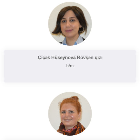
Çiçək Hüseynova Rövşən qızı
b/m