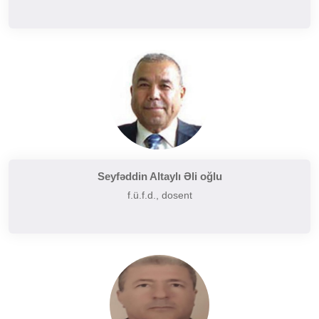
Seyfəddin Altaylı Əli oğlu
f.ü.f.d., dosent