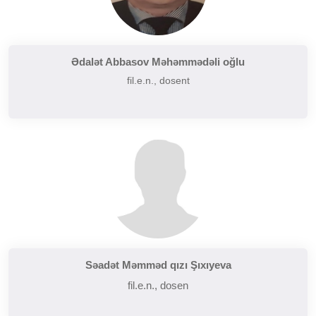
Ədalət Abbasov Məhəmmədəli oğlu
fil.e.n., dosent
Səadət Məmməd qızı Şıxıyeva
fil.e.n., dosen