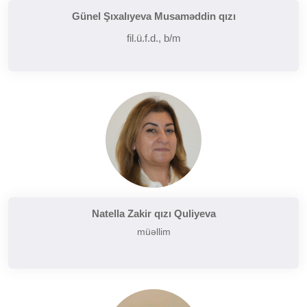
Günel Şıxalıyeva Musaməddin qızı
fil.ü.f.d., b/m
Natella Zakir qızı Quliyeva
müəllim