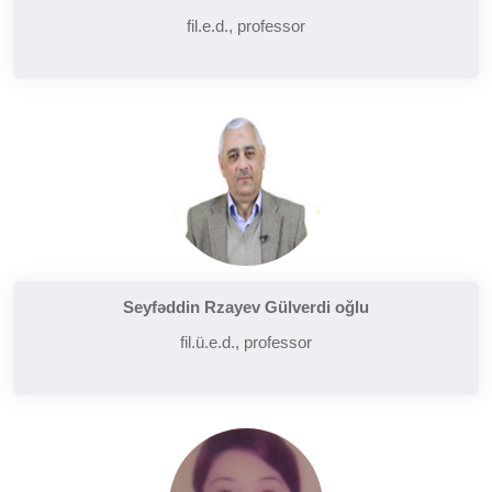
fil.e.d., professor
Seyfəddin Rzayev Gülverdi oğlu
fil.ü.e.d., professor