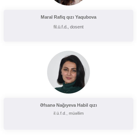
Maral Rafiq qızı Yaqubova
fil.ü.f.d., dosent
Əfsanə Nağıyeva Habil qızı
il.ü.f.d., müəllim