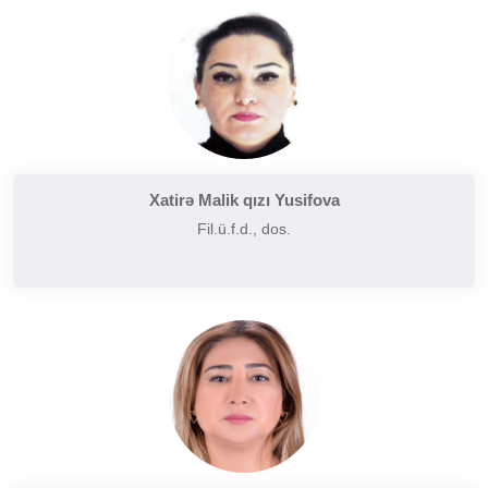
Tarixi poetika
Uzaq Şərq ədəbiyyatı
Yaxın və Orta Şərq ədəbiyyatı
Xatirə Malik qızı Yusifova
Fil.ü.f.d., dos.