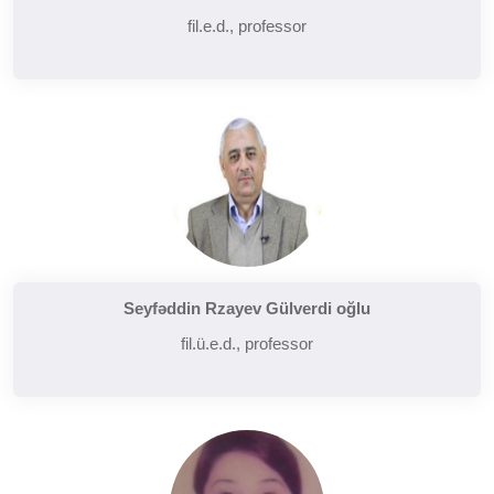
fil.e.d., professor
Seyfəddin Rzayev Gülverdi oğlu
fil.ü.e.d., professor