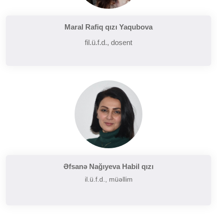
Maral Rafiq qızı Yaqubova
fil.ü.f.d., dosent
Əfsanə Nağıyeva Habil qızı
il.ü.f.d., müəllim