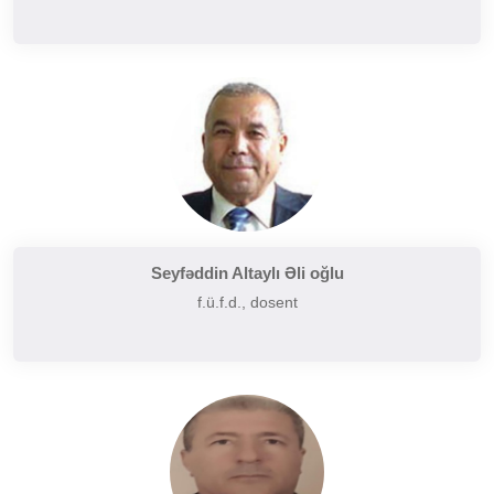
Seyfəddin Altaylı Əli oğlu
f.ü.f.d., dosent