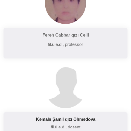
Fərəh Cabbar qızı Cəlil
fil.ü.e.d., professor
Kəmalə Şamil qızı Əhmədova
fil.ü.e.d., dosent