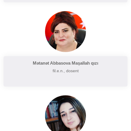
Mətanət Abbasova Maşallah qızı
fil.e.n., dosent