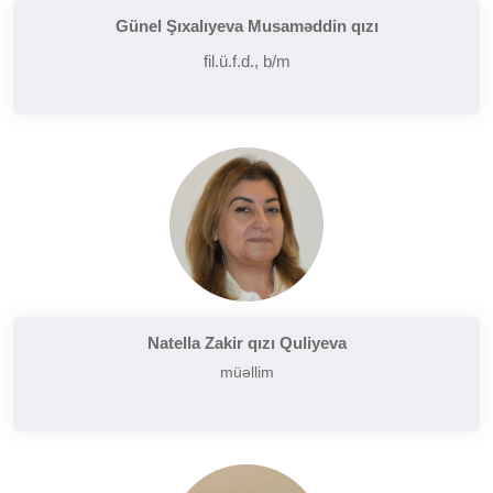
Günel Şıxalıyeva Musaməddin qızı
fil.ü.f.d., b/m
Natella Zakir qızı Quliyeva
müəllim