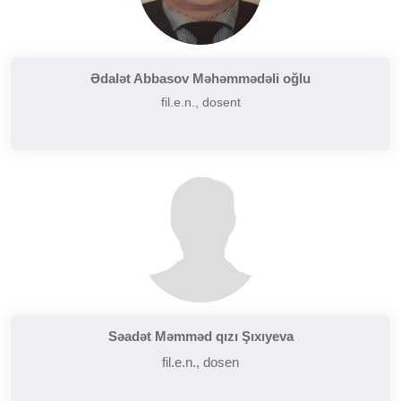
Ədalət Abbasov Məhəmmədəli oğlu
fil.e.n., dosent
Səadət Məmməd qızı Şıxıyeva
fil.e.n., dosen