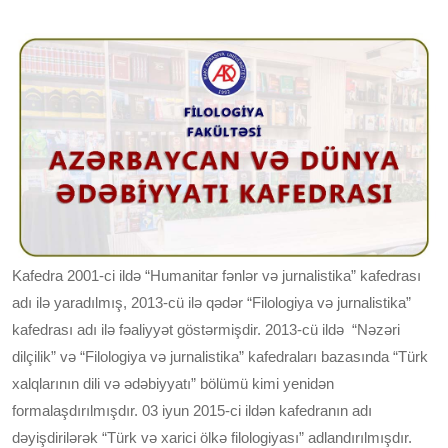
Kafedra 2001-ci ildə “Humanitar fənlər və jurnalistika” kafedrası
adı ilə yaradılmış, 2013-cü ilə qədər “Filologiya və jurnalistika”
kafedrası adı ilə fəaliyyət göstərmişdir. 2013-cü ildə “Nəzəri
dilçilik” və “Filologiya və jurnalistika” kafedraları bazasında “Türk
xalqlarının dili və ədəbiyyatı” bölümü kimi yenidən
formalaşdırılmışdır. 03 iyun 2015-ci ildən kafedranın adı
dəyişdirilərək “Türk və xarici ölkə filologiyası” adlandırılmışdır.