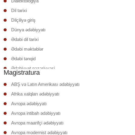
Dialektologiya
Dil tarixi
Dilçiliyə giriş
Dünya ədəbiyyatı
Ədəbi dil tarixi
Ədəbi məktəblər
Ədəbi tənqid
Ədəbiyyat nəzəriyyəsi
Magistratura
Ədəbiyyatşünaslığa giriş
ABŞ və Latın Amerikası ədəbiyyatı
Əruzun nəzəri əsasları
Afrika xalqları ədəbiyyatı
İxtisas (regionunun) ölkəsinin ədəbiyyatı
Avropa ədəbiyyatı
Klassik şerin poetikası
Avropa intibah ədəbiyyatı
Mətnin təhlili
Avropa maarifçi ədəbiyyatı
Mətnlər üzrə iş
Avropa modernist ədəbiyyatı