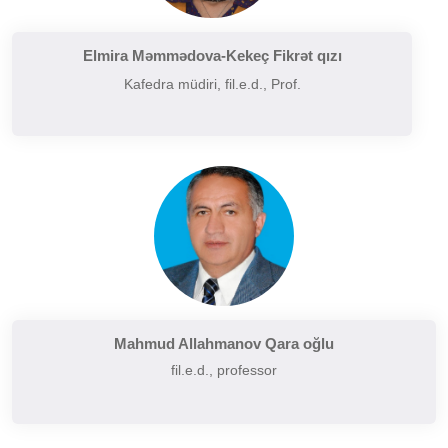
Filologiyanın müasir problemləri
Filologiyanın tarixi və inkişafı
Elmira Məmmədova-Kekeç Fikrət qızı
Kafedra müdiri, fil.e.d., Prof.
Folkor və yazılı ədəbiyyatın problemləri
Funksional üslubiyyat problemləri
German dilçiliyinin tarixi
Hermenevtika
Müasir leksikoqrafiyanın başlıca problemləri
Narratalogiya
Semasiologiya
Semiotika
Şərq və Qərb ədəbiyyatının müqayisəli təhlili
Mahmud Allahmanov Qara oğlu
fil.e.d., professor
Sintaksisin aktual problemləri
Slavyan xalqları ədəbiyyatı
Sosial və psixoloji dilçiliyin aktual problemləri