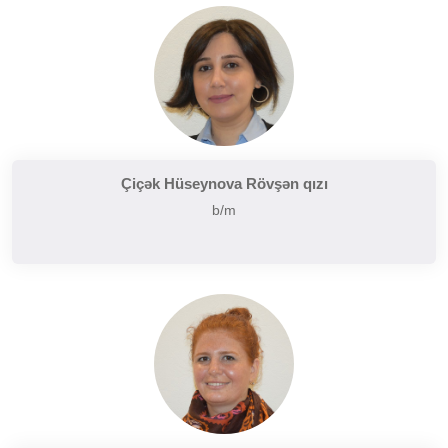
Çiçək Hüseynova Rövşən qızı
b/m