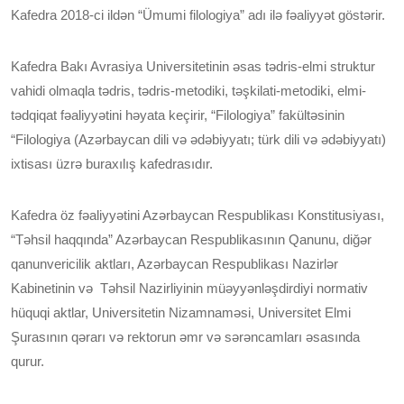
Kafedra 2018-ci ildən “Ümumi filologiya” adı ilə fəaliyyət göstərir.
Kafedra Bakı Avrasiya Universitetinin əsas tədris-elmi struktur
vahidi olmaqla tədris, tədris-metodiki, təşkilati-metodiki, elmi-
tədqiqat fəaliyyətini həyata keçirir, “Filologiya” fakültəsinin
“Filologiya (Azərbaycan dili və ədəbiyyatı; türk dili və ədəbiyyatı)
ixtisası üzrə buraxılış kafedrasıdır.
Kafedra öz fəaliyyətini Azərbaycan Respublikası Konstitusiyası,
“Təhsil haqqında” Azərbaycan Respublikasının Qanunu, diğər
qanunvericilik aktları, Azərbaycan Respublikası Nazirlər
Kabinetinin və Təhsil Nazirliyinin müəyyənləşdirdiyi normativ
hüquqi aktlar, Universitetin Nizamnaməsi, Universitet Elmi
Şurasının qərarı və rektorun əmr və sərəncamları əsasında
qurur.