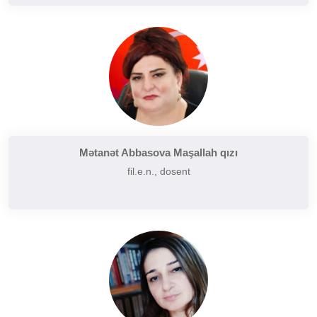
Mətanət Abbasova Maşallah qızı
fil.e.n., dosent