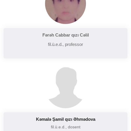
Fərəh Cabbar qızı Cəlil
fil.ü.e.d., professor
Kəmalə Şamil qızı Əhmədova
fil.ü.e.d., dosent