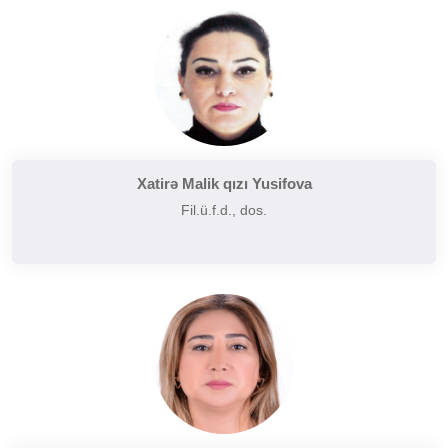
Tarixi poetika
Uzaq Şərq ədəbiyyatı
Yaxın və Orta Şərq ədəbiyyatı
Xatirə Malik qızı Yusifova
Fil.ü.f.d., dos.