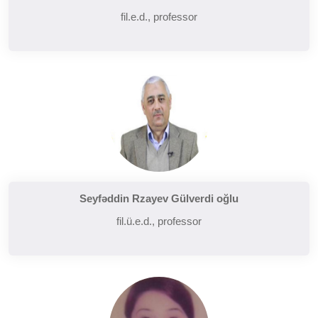
fil.e.d., professor
Seyfəddin Rzayev Gülverdi oğlu
fil.ü.e.d., professor