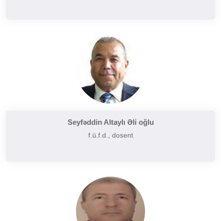
Seyfəddin Altaylı Əli oğlu
f.ü.f.d., dosent