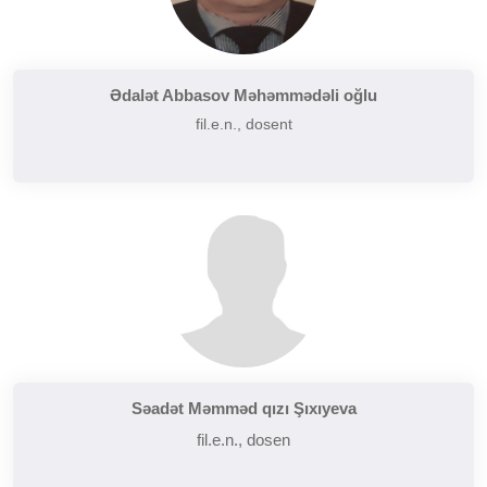
Ədalət Abbasov Məhəmmədəli oğlu
fil.e.n., dosent
Səadət Məmməd qızı Şıxıyeva
fil.e.n., dosen