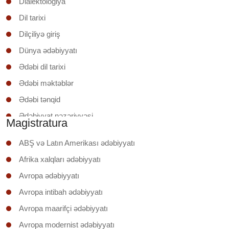
Dialektologiya
Dil tarixi
Dilçiliyə giriş
Dünya ədəbiyyatı
Ədəbi dil tarixi
Ədəbi məktəblər
Ədəbi tənqid
Ədəbiyyat nəzəriyyəsi
Magistratura
Ədəbiyyatşünaslığa giriş
ABŞ və Latın Amerikası ədəbiyyatı
Əruzun nəzəri əsasları
Afrika xalqları ədəbiyyatı
İxtisas (regionunun) ölkəsinin ədəbiyyatı
Avropa ədəbiyyatı
Klassik şerin poetikası
Avropa intibah ədəbiyyatı
Mətnin təhlili
Avropa maarifçi ədəbiyyatı
Mətnlər üzrə iş
Avropa modernist ədəbiyyatı