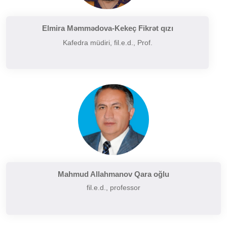
Filologiyanın müasir problemləri
Filologiyanın tarixi və inkişafı
Elmira Məmmədova-Kekeç Fikrət qızı
Kafedra müdiri, fil.e.d., Prof.
Folkor və yazılı ədəbiyyatın problemləri
Funksional üslubiyyat problemləri
German dilçiliyinin tarixi
Hermenevtika
Müasir leksikoqrafiyanın başlıca problemləri
Narratalogiya
Semasiologiya
Semiotika
Şərq və Qərb ədəbiyyatının müqayisəli təhlili
Mahmud Allahmanov Qara oğlu
fil.e.d., professor
Sintaksisin aktual problemləri
Slavyan xalqları ədəbiyyatı
Sosial və psixoloji dilçiliyin aktual problemləri