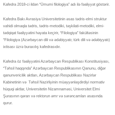
Kafedra 2018-ci ildən “Ümumi filologiya” adı ilə fəaliyyət göstərir.
Kafedra Bakı Avrasiya Universitetinin əsas tədris-elmi struktur
vahidi olmaqla tədris, tədris-metodiki, təşkilati-metodiki, elmi-
tədqiqat fəaliyyətini həyata keçirir, “Filologiya” fakültəsinin
“Filologiya (Azərbaycan dili və ədəbiyyatı; türk dili və ədəbiyyatı)
ixtisası üzrə buraxılış kafedrasıdır.
Kafedra öz fəaliyyətini Azərbaycan Respublikası Konstitusiyası,
“Təhsil haqqında” Azərbaycan Respublikasının Qanunu, diğər
qanunvericilik aktları, Azərbaycan Respublikası Nazirlər
Kabinetinin və Təhsil Nazirliyinin müəyyənləşdirdiyi normativ
hüquqi aktlar, Universitetin Nizamnaməsi, Universitet Elmi
Şurasının qərarı və rektorun əmr və sərəncamları əsasında
qurur.