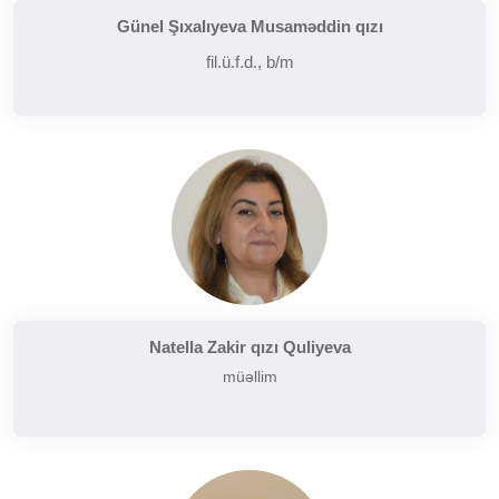
Günel Şıxalıyeva Musaməddin qızı
fil.ü.f.d., b/m
Natella Zakir qızı Quliyeva
müəllim