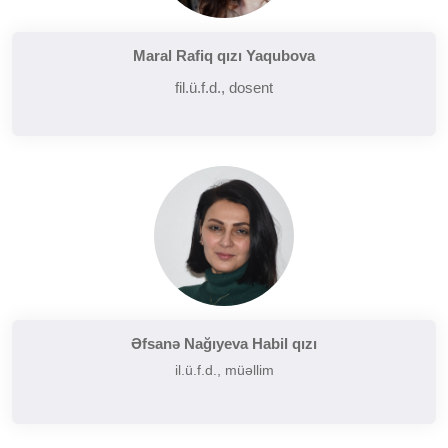
Maral Rafiq qızı Yaqubova
fil.ü.f.d., dosent
Əfsanə Nağıyeva Habil qızı
il.ü.f.d., müəllim