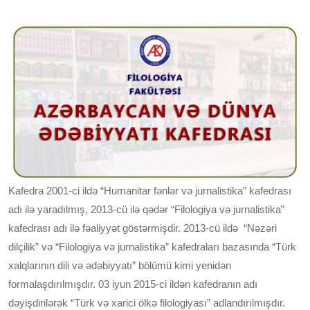
Kafedra 2001-ci ildə “Humanitar fənlər və jurnalistika” kafedrası
adı ilə yaradılmış, 2013-cü ilə qədər “Filologiya və jurnalistika”
kafedrası adı ilə fəaliyyət göstərmişdir. 2013-cü ildə “Nəzəri
dilçilik” və “Filologiya və jurnalistika” kafedraları bazasında “Türk
xalqlarının dili və ədəbiyyatı” bölümü kimi yenidən
formalaşdırılmışdır. 03 iyun 2015-ci ildən kafedranın adı
dəyişdirilərək “Türk və xarici ölkə filologiyası” adlandırılmışdır.