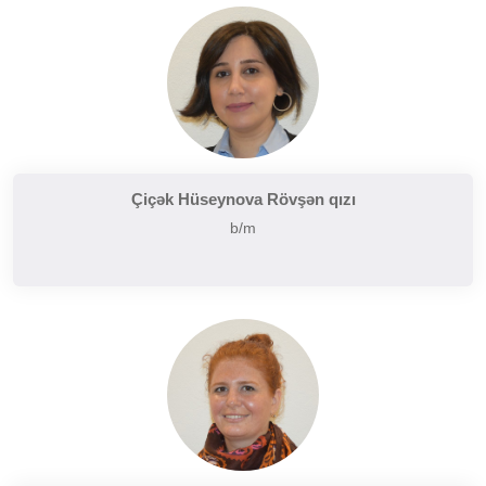
Çiçək Hüseynova Rövşən qızı
b/m