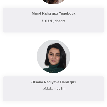
Maral Rafiq qızı Yaqubova
fil.ü.f.d., dosent
Əfsanə Nağıyeva Habil qızı
il.ü.f.d., müəllim