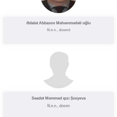
Ədalət Abbasov Məhəmmədəli oğlu
fil.e.n., dosent
Səadət Məmməd qızı Şıxıyeva
fil.e.n., dosen