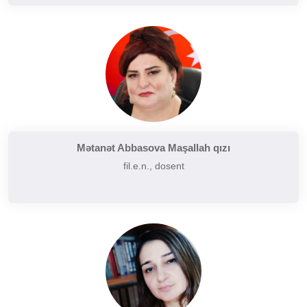
Mətanət Abbasova Maşallah qızı
fil.e.n., dosent