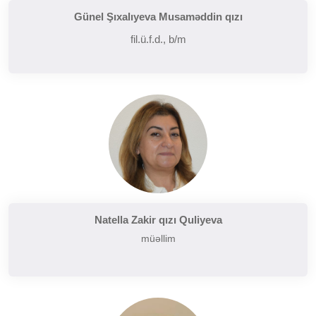
Günel Şıxalıyeva Musaməddin qızı
fil.ü.f.d., b/m
Natella Zakir qızı Quliyeva
müəllim