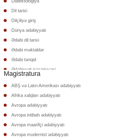
Dialektologiya
Dil tarixi
Dilçiliyə giriş
Dünya ədəbiyyatı
Ədəbi dil tarixi
Ədəbi məktəblər
Ədəbi tənqid
Ədəbiyyat nəzəriyyəsi
Magistratura
Ədəbiyyatşünaslığa giriş
ABŞ və Latın Amerikası ədəbiyyatı
Əruzun nəzəri əsasları
Afrika xalqları ədəbiyyatı
İxtisas (regionunun) ölkəsinin ədəbiyyatı
Avropa ədəbiyyatı
Klassik şerin poetikası
Avropa intibah ədəbiyyatı
Mətnin təhlili
Avropa maarifçi ədəbiyyatı
Mətnlər üzrə iş
Avropa modernist ədəbiyyatı