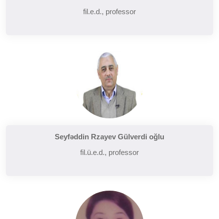
fil.e.d., professor
Seyfəddin Rzayev Gülverdi oğlu
fil.ü.e.d., professor