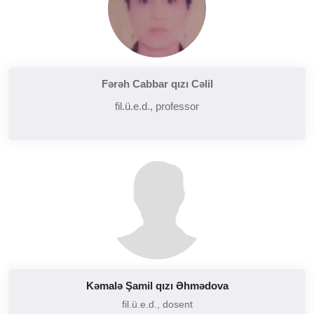
Fərəh Cabbar qızı Cəlil
fil.ü.e.d., professor
Kəmalə Şamil qızı Əhmədova
fil.ü.e.d., dosent