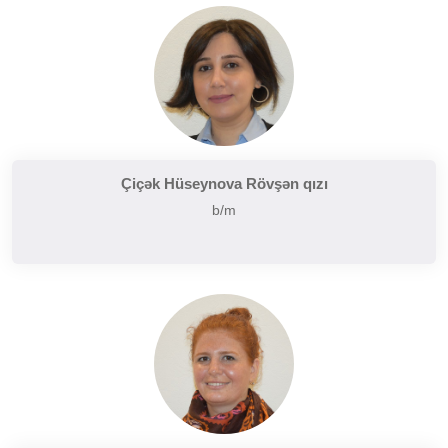
Çiçək Hüseynova Rövşən qızı
b/m