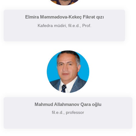
Filologiyanın müasir problemləri
Filologiyanın tarixi və inkişafı
Elmira Məmmədova-Kekeç Fikrət qızı
Kafedra müdiri, fil.e.d., Prof.
Folkor və yazılı ədəbiyyatın problemləri
Funksional üslubiyyat problemləri
German dilçiliyinin tarixi
Hermenevtika
Müasir leksikoqrafiyanın başlıca problemləri
Narratalogiya
Semasiologiya
Semiotika
Şərq və Qərb ədəbiyyatının müqayisəli təhlili
Mahmud Allahmanov Qara oğlu
fil.e.d., professor
Sintaksisin aktual problemləri
Slavyan xalqları ədəbiyyatı
Sosial və psixoloji dilçiliyin aktual problemləri