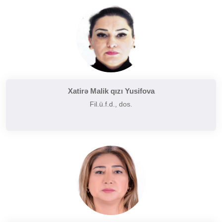
Tarixi poetika
Uzaq Şərq ədəbiyyatı
Yaxın və Orta Şərq ədəbiyyatı
Xatirə Malik qızı Yusifova
Fil.ü.f.d., dos.