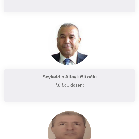
Seyfəddin Altaylı Əli oğlu
f.ü.f.d., dosent