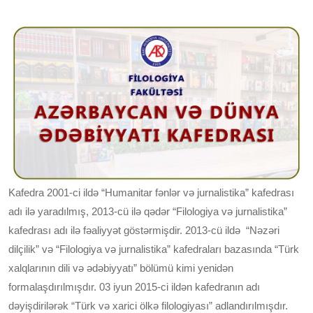
Kafedra 2001-ci ildə “Humanitar fənlər və jurnalistika” kafedrası
adı ilə yaradılmış, 2013-cü ilə qədər “Filologiya və jurnalistika”
kafedrası adı ilə fəaliyyət göstərmişdir. 2013-cü ildə “Nəzəri
dilçilik” və “Filologiya və jurnalistika” kafedraları bazasında “Türk
xalqlarının dili və ədəbiyyatı” bölümü kimi yenidən
formalaşdırılmışdır. 03 iyun 2015-ci ildən kafedranın adı
dəyişdirilərək “Türk və xarici ölkə filologiyası” adlandırılmışdır.