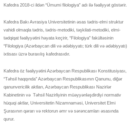
Kafedra 2018-ci ildən “Ümumi filologiya” adı ilə fəaliyyət göstərir.
Kafedra Bakı Avrasiya Universitetinin əsas tədris-elmi struktur
vahidi olmaqla tədris, tədris-metodiki, təşkilati-metodiki, elmi-
tədqiqat fəaliyyətini həyata keçirir, “Filologiya” fakültəsinin
“Filologiya (Azərbaycan dili və ədəbiyyatı; türk dili və ədəbiyyatı)
ixtisası üzrə buraxılış kafedrasıdır.
Kafedra öz fəaliyyətini Azərbaycan Respublikası Konstitusiyası,
“Təhsil haqqında” Azərbaycan Respublikasının Qanunu, diğər
qanunvericilik aktları, Azərbaycan Respublikası Nazirlər
Kabinetinin və Təhsil Nazirliyinin müəyyənləşdirdiyi normativ
hüquqi aktlar, Universitetin Nizamnaməsi, Universitet Elmi
Şurasının qərarı və rektorun əmr və sərəncamları əsasında
qurur.