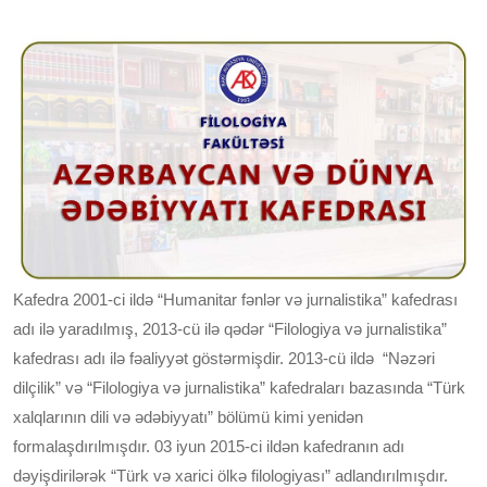
Kafedra 2001-ci ildə “Humanitar fənlər və jurnalistika” kafedrası
adı ilə yaradılmış, 2013-cü ilə qədər “Filologiya və jurnalistika”
kafedrası adı ilə fəaliyyət göstərmişdir. 2013-cü ildə “Nəzəri
dilçilik” və “Filologiya və jurnalistika” kafedraları bazasında “Türk
xalqlarının dili və ədəbiyyatı” bölümü kimi yenidən
formalaşdırılmışdır. 03 iyun 2015-ci ildən kafedranın adı
dəyişdirilərək “Türk və xarici ölkə filologiyası” adlandırılmışdır.