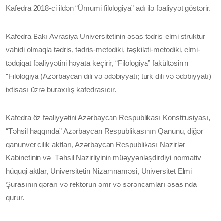
Kafedra 2018-ci ildən “Ümumi filologiya” adı ilə fəaliyyət göstərir.
Kafedra Bakı Avrasiya Universitetinin əsas tədris-elmi struktur
vahidi olmaqla tədris, tədris-metodiki, təşkilati-metodiki, elmi-
tədqiqat fəaliyyətini həyata keçirir, “Filologiya” fakültəsinin
“Filologiya (Azərbaycan dili və ədəbiyyatı; türk dili və ədəbiyyatı)
ixtisası üzrə buraxılış kafedrasıdır.
Kafedra öz fəaliyyətini Azərbaycan Respublikası Konstitusiyası,
“Təhsil haqqında” Azərbaycan Respublikasının Qanunu, diğər
qanunvericilik aktları, Azərbaycan Respublikası Nazirlər
Kabinetinin və Təhsil Nazirliyinin müəyyənləşdirdiyi normativ
hüquqi aktlar, Universitetin Nizamnaməsi, Universitet Elmi
Şurasının qərarı və rektorun əmr və sərəncamları əsasında
qurur.