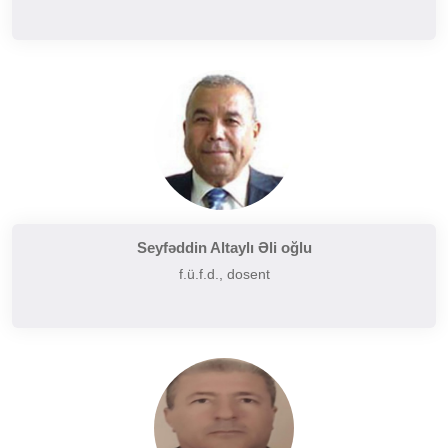
Seyfəddin Altaylı Əli oğlu
f.ü.f.d., dosent