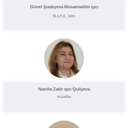
Günel Şıxalıyeva Musaməddin qızı
fil.ü.f.d., b/m
Natella Zakir qızı Quliyeva
müəllim