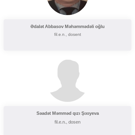
Ədalət Abbasov Məhəmmədəli oğlu
fil.e.n., dosent
Səadət Məmməd qızı Şıxıyeva
fil.e.n., dosen