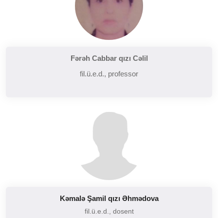
Fərəh Cabbar qızı Cəlil
fil.ü.e.d., professor
Kəmalə Şamil qızı Əhmədova
fil.ü.e.d., dosent