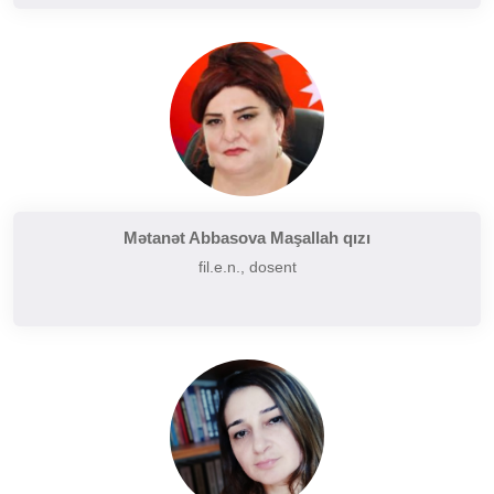
Mətanət Abbasova Maşallah qızı
fil.e.n., dosent