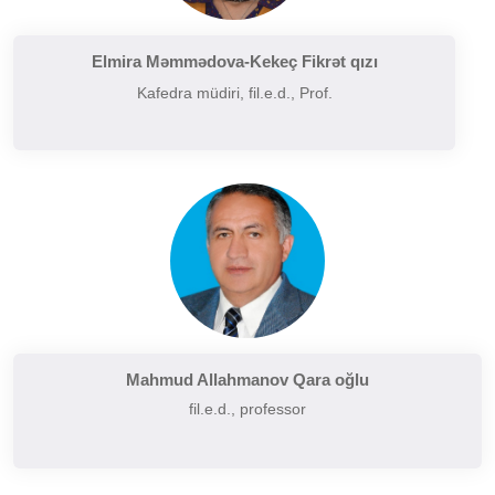
Filologiyanın müasir problemləri
Filologiyanın tarixi və inkişafı
Elmira Məmmədova-Kekeç Fikrət qızı
Kafedra müdiri, fil.e.d., Prof.
Folkor və yazılı ədəbiyyatın problemləri
Funksional üslubiyyat problemləri
German dilçiliyinin tarixi
Hermenevtika
Müasir leksikoqrafiyanın başlıca problemləri
Narratalogiya
Semasiologiya
Semiotika
Şərq və Qərb ədəbiyyatının müqayisəli təhlili
Mahmud Allahmanov Qara oğlu
fil.e.d., professor
Sintaksisin aktual problemləri
Slavyan xalqları ədəbiyyatı
Sosial və psixoloji dilçiliyin aktual problemləri