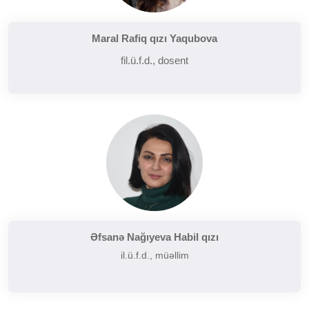
Maral Rafiq qızı Yaqubova
fil.ü.f.d., dosent
Əfsanə Nağıyeva Habil qızı
il.ü.f.d., müəllim