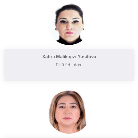
Tarixi poetika
Uzaq Şərq ədəbiyyatı
Yaxın və Orta Şərq ədəbiyyatı
Xatirə Malik qızı Yusifova
Fil.ü.f.d., dos.