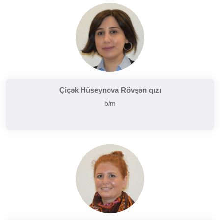
Çiçək Hüseynova Rövşən qızı
b/m