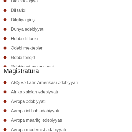
Dialektologiya
Dil tarixi
Dilçiliyə giriş
Dünya ədəbiyyatı
Ədəbi dil tarixi
Ədəbi məktəblər
Ədəbi tənqid
Ədəbiyyat nəzəriyyəsi
Magistratura
Ədəbiyyatşünaslığa giriş
ABŞ və Latın Amerikası ədəbiyyatı
Əruzun nəzəri əsasları
Afrika xalqları ədəbiyyatı
İxtisas (regionunun) ölkəsinin ədəbiyyatı
Avropa ədəbiyyatı
Klassik şerin poetikası
Avropa intibah ədəbiyyatı
Mətnin təhlili
Avropa maarifçi ədəbiyyatı
Mətnlər üzrə iş
Avropa modernist ədəbiyyatı