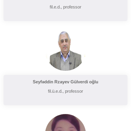
fil.e.d., professor
Seyfəddin Rzayev Gülverdi oğlu
fil.ü.e.d., professor