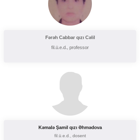
Fərəh Cabbar qızı Cəlil
fil.ü.e.d., professor
Kəmalə Şamil qızı Əhmədova
fil.ü.e.d., dosent