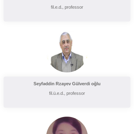
fil.e.d., professor
Seyfəddin Rzayev Gülverdi oğlu
fil.ü.e.d., professor