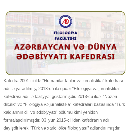
Kafedra 2001-ci ildə “Humanitar fənlər və jurnalistika” kafedrası
adı ilə yaradılmış, 2013-cü ilə qədər “Filologiya və jurnalistika”
kafedrası adı ilə fəaliyyət göstərmişdir. 2013-cü ildə “Nəzəri
dilçilik” və “Filologiya və jurnalistika” kafedraları bazasında “Türk
xalqlarının dili və ədəbiyyatı” bölümü kimi yenidən
formalaşdırılmışdır. 03 iyun 2015-ci ildən kafedranın adı
dəyişdirilərək “Türk və xarici ölkə filologiyası” adlandırılmışdır.