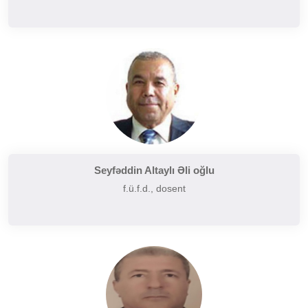
Seyfəddin Altaylı Əli oğlu
f.ü.f.d., dosent