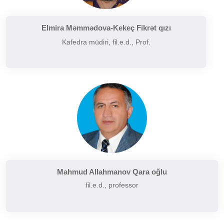
Filologiyanın müasir problemləri
Filologiyanın tarixi və inkişafı
Elmira Məmmədova-Kekeç Fikrət qızı
Kafedra müdiri, fil.e.d., Prof.
Folkor və yazılı ədəbiyyatın problemləri
Funksional üslubiyyat problemləri
German dilçiliyinin tarixi
Hermenevtika
Müasir leksikoqrafiyanın başlıca problemləri
Narratalogiya
Semasiologiya
Semiotika
Şərq və Qərb ədəbiyyatının müqayisəli təhlili
Mahmud Allahmanov Qara oğlu
fil.e.d., professor
Sintaksisin aktual problemləri
Slavyan xalqları ədəbiyyatı
Sosial və psixoloji dilçiliyin aktual problemləri