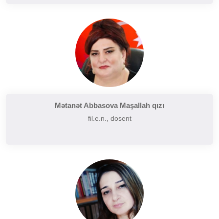
Mətanət Abbasova Maşallah qızı
fil.e.n., dosent