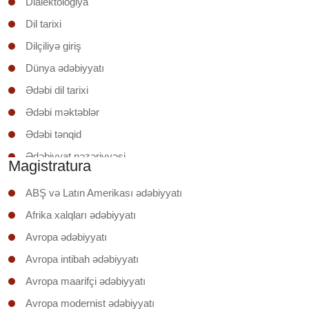
Dialektologiya
Dil tarixi
Dilçiliyə giriş
Dünya ədəbiyyatı
Ədəbi dil tarixi
Ədəbi məktəblər
Ədəbi tənqid
Ədəbiyyat nəzəriyyəsi
Magistratura
Ədəbiyyatşünaslığa giriş
ABŞ və Latın Amerikası ədəbiyyatı
Əruzun nəzəri əsasları
Afrika xalqları ədəbiyyatı
İxtisas (regionunun) ölkəsinin ədəbiyyatı
Avropa ədəbiyyatı
Klassik şerin poetikası
Avropa intibah ədəbiyyatı
Mətnin təhlili
Avropa maarifçi ədəbiyyatı
Mətnlər üzrə iş
Avropa modernist ədəbiyyatı