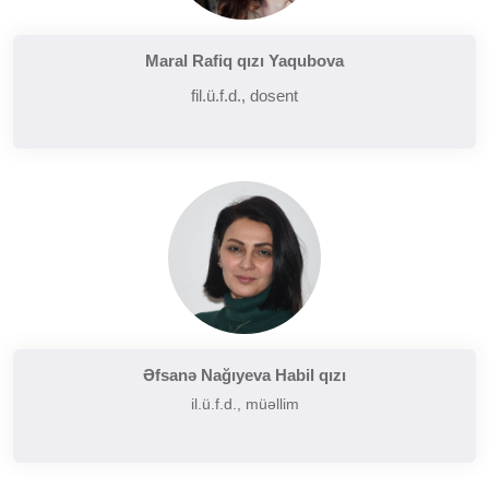
Maral Rafiq qızı Yaqubova
fil.ü.f.d., dosent
Əfsanə Nağıyeva Habil qızı
il.ü.f.d., müəllim