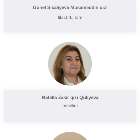
Günel Şıxalıyeva Musaməddin qızı
fil.ü.f.d., b/m
Natella Zakir qızı Quliyeva
müəllim