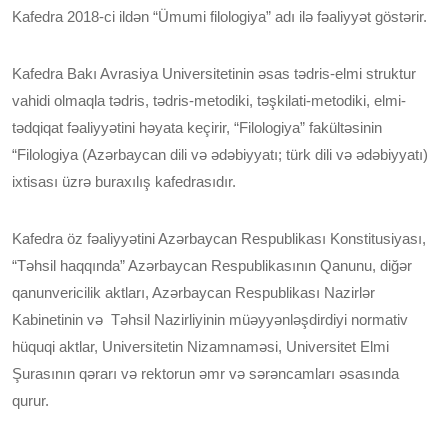
Kafedra 2018-ci ildən “Ümumi filologiya” adı ilə fəaliyyət göstərir.
Kafedra Bakı Avrasiya Universitetinin əsas tədris-elmi struktur
vahidi olmaqla tədris, tədris-metodiki, təşkilati-metodiki, elmi-
tədqiqat fəaliyyətini həyata keçirir, “Filologiya” fakültəsinin
“Filologiya (Azərbaycan dili və ədəbiyyatı; türk dili və ədəbiyyatı)
ixtisası üzrə buraxılış kafedrasıdır.
Kafedra öz fəaliyyətini Azərbaycan Respublikası Konstitusiyası,
“Təhsil haqqında” Azərbaycan Respublikasının Qanunu, diğər
qanunvericilik aktları, Azərbaycan Respublikası Nazirlər
Kabinetinin və Təhsil Nazirliyinin müəyyənləşdirdiyi normativ
hüquqi aktlar, Universitetin Nizamnaməsi, Universitet Elmi
Şurasının qərarı və rektorun əmr və sərəncamları əsasında
qurur.