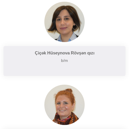
Çiçək Hüseynova Rövşən qızı
b/m