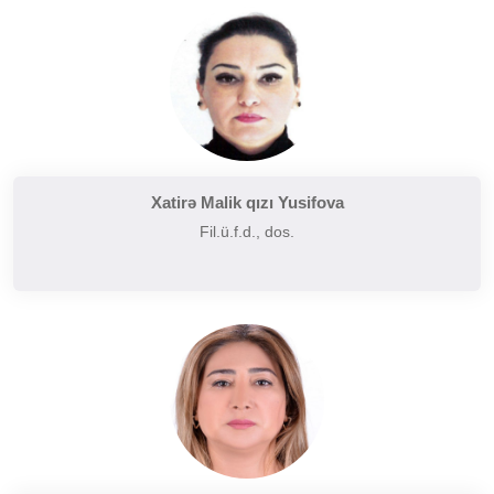
Tarixi poetika
Uzaq Şərq ədəbiyyatı
Yaxın və Orta Şərq ədəbiyyatı
Xatirə Malik qızı Yusifova
Fil.ü.f.d., dos.