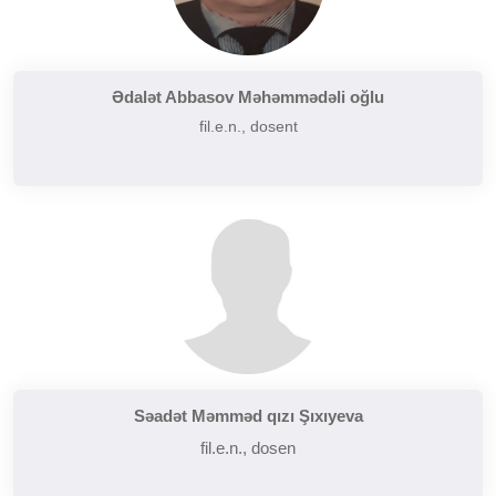
Ədalət Abbasov Məhəmmədəli oğlu
fil.e.n., dosent
Səadət Məmməd qızı Şıxıyeva
fil.e.n., dosen