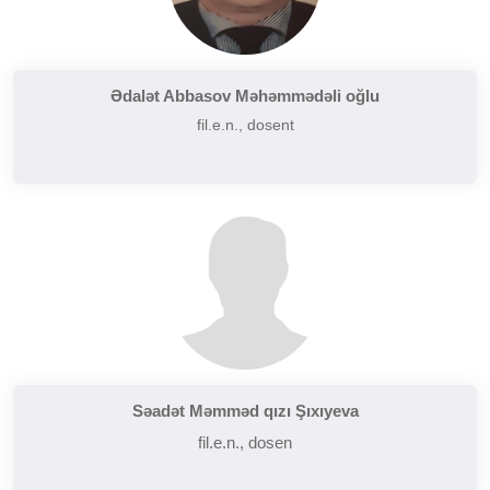
Ədalət Abbasov Məhəmmədəli oğlu
fil.e.n., dosent
Səadət Məmməd qızı Şıxıyeva
fil.e.n., dosen