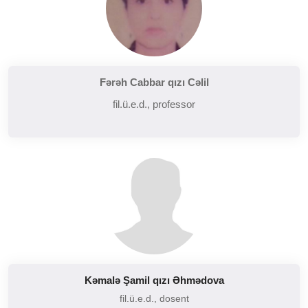
Fərəh Cabbar qızı Cəlil
fil.ü.e.d., professor
Kəmalə Şamil qızı Əhmədova
fil.ü.e.d., dosent