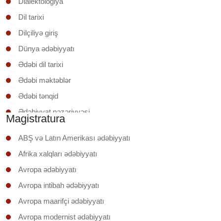
Dialektologiya
Dil tarixi
Dilçiliyə giriş
Dünya ədəbiyyatı
Ədəbi dil tarixi
Ədəbi məktəblər
Ədəbi tənqid
Ədəbiyyat nəzəriyyəsi
Magistratura
Ədəbiyyatşünaslığa giriş
ABŞ və Latın Amerikası ədəbiyyatı
Əruzun nəzəri əsasları
Afrika xalqları ədəbiyyatı
İxtisas (regionunun) ölkəsinin ədəbiyyatı
Avropa ədəbiyyatı
Klassik şerin poetikası
Avropa intibah ədəbiyyatı
Mətnin təhlili
Avropa maarifçi ədəbiyyatı
Mətnlər üzrə iş
Avropa modernist ədəbiyyatı