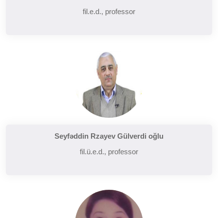
fil.e.d., professor
Seyfəddin Rzayev Gülverdi oğlu
fil.ü.e.d., professor