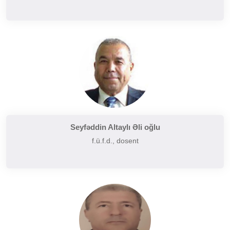
Seyfəddin Altaylı Əli oğlu
f.ü.f.d., dosent