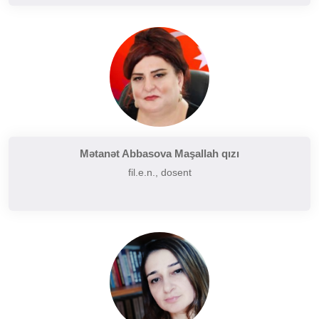
Mətanət Abbasova Maşallah qızı
fil.e.n., dosent