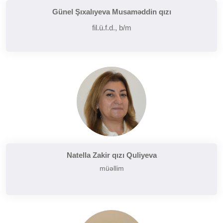
Günel Şıxalıyeva Musaməddin qızı
fil.ü.f.d., b/m
Natella Zakir qızı Quliyeva
müəllim