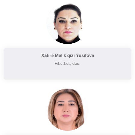
Tarixi poetika
Uzaq Şərq ədəbiyyatı
Yaxın və Orta Şərq ədəbiyyatı
Xatirə Malik qızı Yusifova
Fil.ü.f.d., dos.