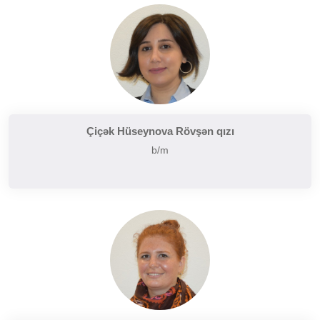
Çiçək Hüseynova Rövşən qızı
b/m