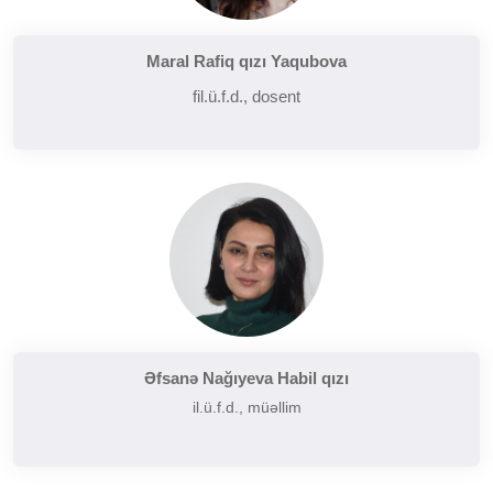
Maral Rafiq qızı Yaqubova
fil.ü.f.d., dosent
Əfsanə Nağıyeva Habil qızı
il.ü.f.d., müəllim