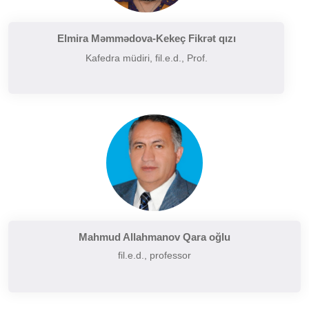
Filologiyanın müasir problemləri
Filologiyanın tarixi və inkişafı
Elmira Məmmədova-Kekeç Fikrət qızı
Kafedra müdiri, fil.e.d., Prof.
Folkor və yazılı ədəbiyyatın problemləri
Funksional üslubiyyat problemləri
German dilçiliyinin tarixi
Hermenevtika
Müasir leksikoqrafiyanın başlıca problemləri
Narratalogiya
Semasiologiya
Semiotika
Şərq və Qərb ədəbiyyatının müqayisəli təhlili
Mahmud Allahmanov Qara oğlu
fil.e.d., professor
Sintaksisin aktual problemləri
Slavyan xalqları ədəbiyyatı
Sosial və psixoloji dilçiliyin aktual problemləri