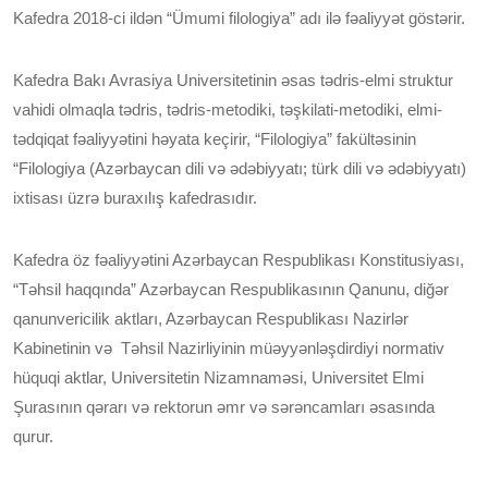
Kafedra 2018-ci ildən “Ümumi filologiya” adı ilə fəaliyyət göstərir.
Kafedra Bakı Avrasiya Universitetinin əsas tədris-elmi struktur
vahidi olmaqla tədris, tədris-metodiki, təşkilati-metodiki, elmi-
tədqiqat fəaliyyətini həyata keçirir, “Filologiya” fakültəsinin
“Filologiya (Azərbaycan dili və ədəbiyyatı; türk dili və ədəbiyyatı)
ixtisası üzrə buraxılış kafedrasıdır.
Kafedra öz fəaliyyətini Azərbaycan Respublikası Konstitusiyası,
“Təhsil haqqında” Azərbaycan Respublikasının Qanunu, diğər
qanunvericilik aktları, Azərbaycan Respublikası Nazirlər
Kabinetinin və Təhsil Nazirliyinin müəyyənləşdirdiyi normativ
hüquqi aktlar, Universitetin Nizamnaməsi, Universitet Elmi
Şurasının qərarı və rektorun əmr və sərəncamları əsasında
qurur.