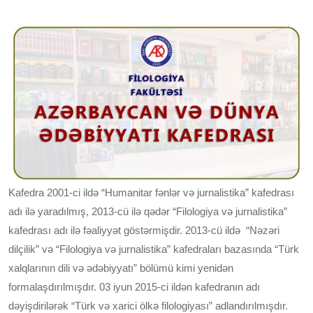
Kafedra 2001-ci ildə “Humanitar fənlər və jurnalistika” kafedrası
adı ilə yaradılmış, 2013-cü ilə qədər “Filologiya və jurnalistika”
kafedrası adı ilə fəaliyyət göstərmişdir. 2013-cü ildə “Nəzəri
dilçilik” və “Filologiya və jurnalistika” kafedraları bazasında “Türk
xalqlarının dili və ədəbiyyatı” bölümü kimi yenidən
formalaşdırılmışdır. 03 iyun 2015-ci ildən kafedranın adı
dəyişdirilərək “Türk və xarici ölkə filologiyası” adlandırılmışdır.