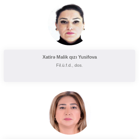
Tarixi poetika
Uzaq Şərq ədəbiyyatı
Yaxın və Orta Şərq ədəbiyyatı
Xatirə Malik qızı Yusifova
Fil.ü.f.d., dos.