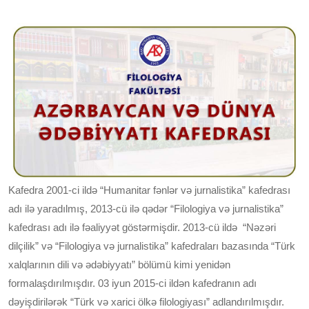
Kafedra 2001-ci ildə “Humanitar fənlər və jurnalistika” kafedrası
adı ilə yaradılmış, 2013-cü ilə qədər “Filologiya və jurnalistika”
kafedrası adı ilə fəaliyyət göstərmişdir. 2013-cü ildə “Nəzəri
dilçilik” və “Filologiya və jurnalistika” kafedraları bazasında “Türk
xalqlarının dili və ədəbiyyatı” bölümü kimi yenidən
formalaşdırılmışdır. 03 iyun 2015-ci ildən kafedranın adı
dəyişdirilərək “Türk və xarici ölkə filologiyası” adlandırılmışdır.