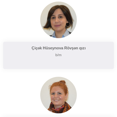
Çiçək Hüseynova Rövşən qızı
b/m