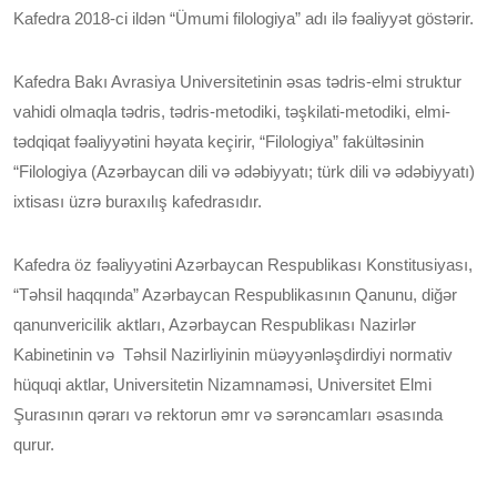
Kafedra 2018-ci ildən “Ümumi filologiya” adı ilə fəaliyyət göstərir.
Kafedra Bakı Avrasiya Universitetinin əsas tədris-elmi struktur
vahidi olmaqla tədris, tədris-metodiki, təşkilati-metodiki, elmi-
tədqiqat fəaliyyətini həyata keçirir, “Filologiya” fakültəsinin
“Filologiya (Azərbaycan dili və ədəbiyyatı; türk dili və ədəbiyyatı)
ixtisası üzrə buraxılış kafedrasıdır.
Kafedra öz fəaliyyətini Azərbaycan Respublikası Konstitusiyası,
“Təhsil haqqında” Azərbaycan Respublikasının Qanunu, diğər
qanunvericilik aktları, Azərbaycan Respublikası Nazirlər
Kabinetinin və Təhsil Nazirliyinin müəyyənləşdirdiyi normativ
hüquqi aktlar, Universitetin Nizamnaməsi, Universitet Elmi
Şurasının qərarı və rektorun əmr və sərəncamları əsasında
qurur.