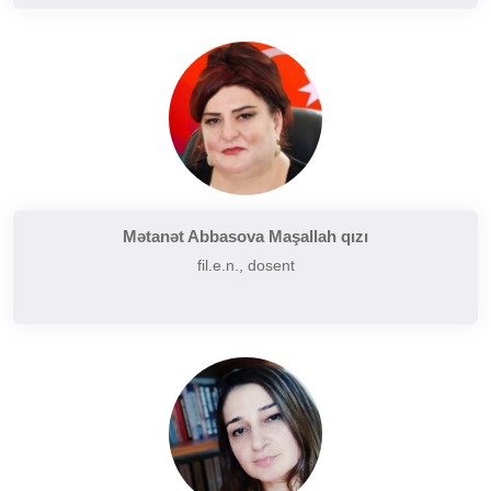
Mətanət Abbasova Maşallah qızı
fil.e.n., dosent