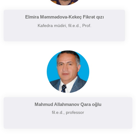
Filologiyanın müasir problemləri
Filologiyanın tarixi və inkişafı
Elmira Məmmədova-Kekeç Fikrət qızı
Kafedra müdiri, fil.e.d., Prof.
Folkor və yazılı ədəbiyyatın problemləri
Funksional üslubiyyat problemləri
German dilçiliyinin tarixi
Hermenevtika
Müasir leksikoqrafiyanın başlıca problemləri
Narratalogiya
Semasiologiya
Semiotika
Şərq və Qərb ədəbiyyatının müqayisəli təhlili
Mahmud Allahmanov Qara oğlu
fil.e.d., professor
Sintaksisin aktual problemləri
Slavyan xalqları ədəbiyyatı
Sosial və psixoloji dilçiliyin aktual problemləri