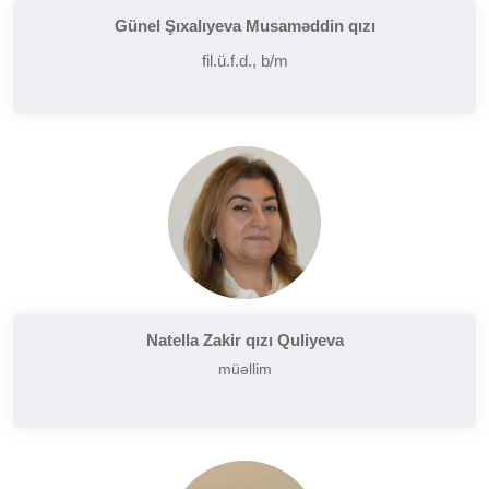
Günel Şıxalıyeva Musaməddin qızı
fil.ü.f.d., b/m
Natella Zakir qızı Quliyeva
müəllim