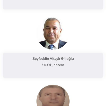
Seyfəddin Altaylı Əli oğlu
f.ü.f.d., dosent