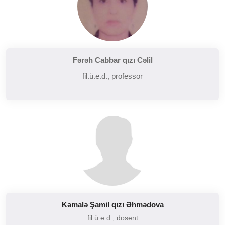
Fərəh Cabbar qızı Cəlil
fil.ü.e.d., professor
Kəmalə Şamil qızı Əhmədova
fil.ü.e.d., dosent