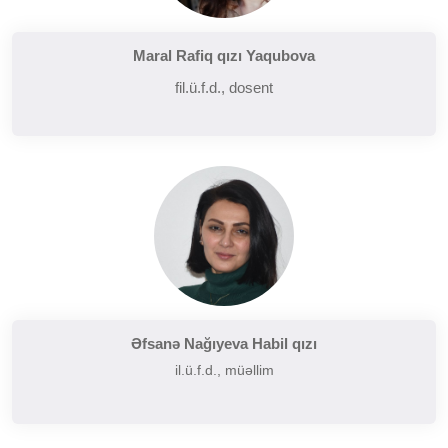
Maral Rafiq qızı Yaqubova
fil.ü.f.d., dosent
Əfsanə Nağıyeva Habil qızı
il.ü.f.d., müəllim