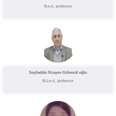
fil.e.d., professor
Seyfəddin Rzayev Gülverdi oğlu
fil.ü.e.d., professor