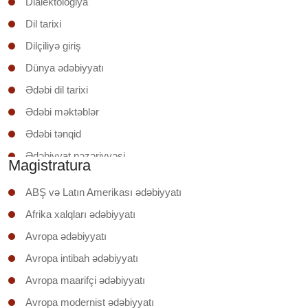
Dialektologiya
Dil tarixi
Dilçiliyə giriş
Dünya ədəbiyyatı
Ədəbi dil tarixi
Ədəbi məktəblər
Ədəbi tənqid
Ədəbiyyat nəzəriyyəsi
Magistratura
Ədəbiyyatşünaslığa giriş
ABŞ və Latın Amerikası ədəbiyyatı
Əruzun nəzəri əsasları
Afrika xalqları ədəbiyyatı
İxtisas (regionunun) ölkəsinin ədəbiyyatı
Avropa ədəbiyyatı
Klassik şerin poetikası
Avropa intibah ədəbiyyatı
Mətnin təhlili
Avropa maarifçi ədəbiyyatı
Mətnlər üzrə iş
Avropa modernist ədəbiyyatı