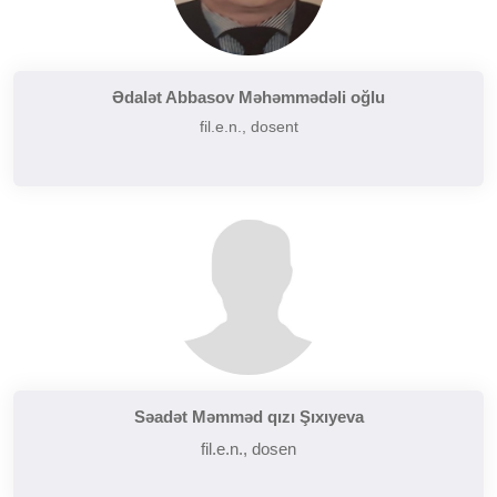
Ədalət Abbasov Məhəmmədəli oğlu
fil.e.n., dosent
Səadət Məmməd qızı Şıxıyeva
fil.e.n., dosen