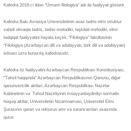
Kafedra 2018-ci ildən “Ümumi filologiya” adı ilə fəaliyyət göstərir.
Kafedra Bakı Avrasiya Universitetinin əsas tədris-elmi struktur
vahidi olmaqla tədris, tədris-metodiki, təşkilati-metodiki, elmi-
tədqiqat fəaliyyətini həyata keçirir, “Filologiya” fakültəsinin
“Filologiya (Azərbaycan dili və ədəbiyyatı; türk dili və ədəbiyyatı)
ixtisası üzrə buraxılış kafedrasıdır.
Kafedra öz fəaliyyətini Azərbaycan Respublikası Konstitusiyası,
“Təhsil haqqında” Azərbaycan Respublikasının Qanunu, diğər
qanunvericilik aktları, Azərbaycan Respublikası Nazirlər
Kabinetinin və Təhsil Nazirliyinin müəyyənləşdirdiyi normativ
hüquqi aktlar, Universitetin Nizamnaməsi, Universitet Elmi
Şurasının qərarı və rektorun əmr və sərəncamları əsasında
qurur.