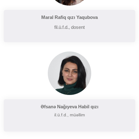
Maral Rafiq qızı Yaqubova
fil.ü.f.d., dosent
Əfsanə Nağıyeva Habil qızı
il.ü.f.d., müəllim