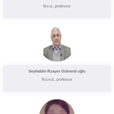
fil.e.d., professor
Seyfəddin Rzayev Gülverdi oğlu
fil.ü.e.d., professor