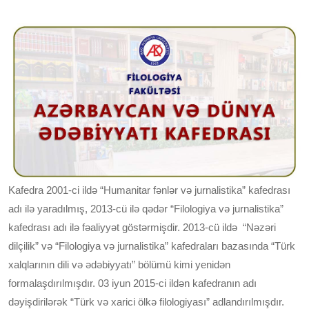
Kafedra 2001-ci ildə “Humanitar fənlər və jurnalistika” kafedrası
adı ilə yaradılmış, 2013-cü ilə qədər “Filologiya və jurnalistika”
kafedrası adı ilə fəaliyyət göstərmişdir. 2013-cü ildə “Nəzəri
dilçilik” və “Filologiya və jurnalistika” kafedraları bazasında “Türk
xalqlarının dili və ədəbiyyatı” bölümü kimi yenidən
formalaşdırılmışdır. 03 iyun 2015-ci ildən kafedranın adı
dəyişdirilərək “Türk və xarici ölkə filologiyası” adlandırılmışdır.