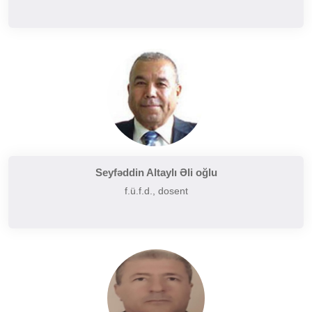
Seyfəddin Altaylı Əli oğlu
f.ü.f.d., dosent