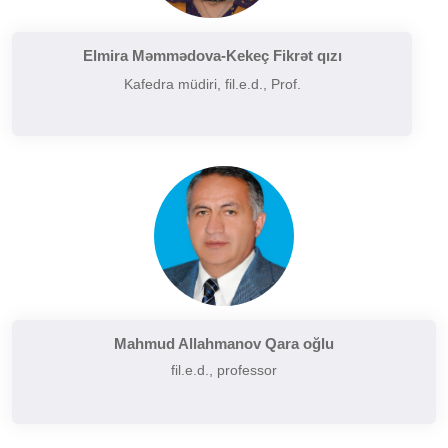
Filologiyanın müasir problemləri
Filologiyanın tarixi və inkişafı
Elmira Məmmədova-Kekeç Fikrət qızı
Kafedra müdiri, fil.e.d., Prof.
Folkor və yazılı ədəbiyyatın problemləri
Funksional üslubiyyat problemləri
German dilçiliyinin tarixi
Hermenevtika
Müasir leksikoqrafiyanın başlıca problemləri
Narratalogiya
Semasiologiya
Semiotika
Şərq və Qərb ədəbiyyatının müqayisəli təhlili
Mahmud Allahmanov Qara oğlu
fil.e.d., professor
Sintaksisin aktual problemləri
Slavyan xalqları ədəbiyyatı
Sosial və psixoloji dilçiliyin aktual problemləri