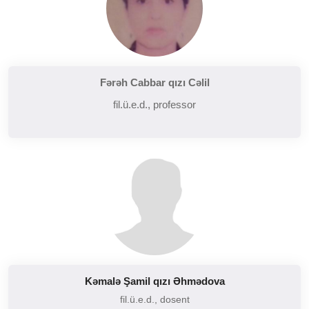
Fərəh Cabbar qızı Cəlil
fil.ü.e.d., professor
Kəmalə Şamil qızı Əhmədova
fil.ü.e.d., dosent