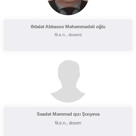
Ədalət Abbasov Məhəmmədəli oğlu
fil.e.n., dosent
Səadət Məmməd qızı Şıxıyeva
fil.e.n., dosen