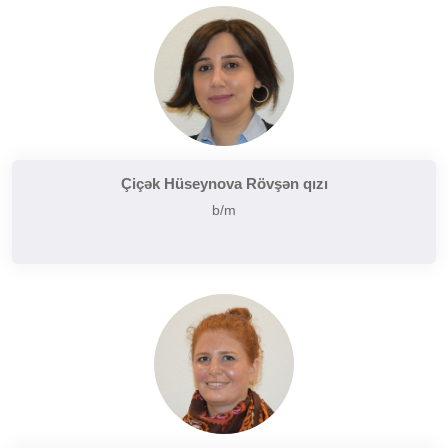
Çiçək Hüseynova Rövşən qızı
b/m