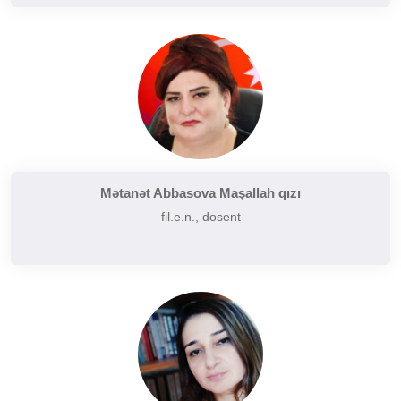
Mətanət Abbasova Maşallah qızı
fil.e.n., dosent