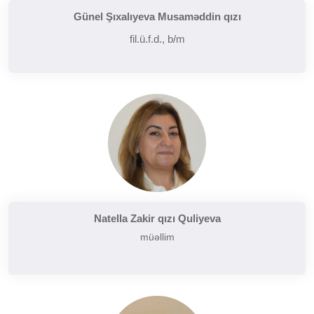
Günel Şıxalıyeva Musaməddin qızı
fil.ü.f.d., b/m
Natella Zakir qızı Quliyeva
müəllim