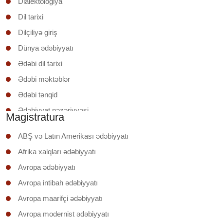
Dialektologiya
Dil tarixi
Dilçiliyə giriş
Dünya ədəbiyyatı
Ədəbi dil tarixi
Ədəbi məktəblər
Ədəbi tənqid
Ədəbiyyat nəzəriyyəsi
Magistratura
Ədəbiyyatşünaslığa giriş
ABŞ və Latın Amerikası ədəbiyyatı
Əruzun nəzəri əsasları
Afrika xalqları ədəbiyyatı
İxtisas (regionunun) ölkəsinin ədəbiyyatı
Avropa ədəbiyyatı
Klassik şerin poetikası
Avropa intibah ədəbiyyatı
Mətnin təhlili
Avropa maarifçi ədəbiyyatı
Mətnlər üzrə iş
Avropa modernist ədəbiyyatı