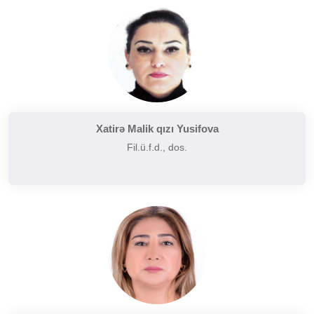
Tarixi poetika
Uzaq Şərq ədəbiyyatı
Yaxın və Orta Şərq ədəbiyyatı
Xatirə Malik qızı Yusifova
Fil.ü.f.d., dos.