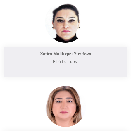
Tarixi poetika
Uzaq Şərq ədəbiyyatı
Yaxın və Orta Şərq ədəbiyyatı
Xatirə Malik qızı Yusifova
Fil.ü.f.d., dos.