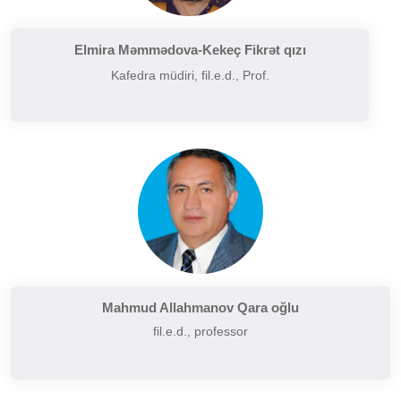
Filologiyanın müasir problemləri
Filologiyanın tarixi və inkişafı
Elmira Məmmədova-Kekeç Fikrət qızı
Kafedra müdiri, fil.e.d., Prof.
Folkor və yazılı ədəbiyyatın problemləri
Funksional üslubiyyat problemləri
German dilçiliyinin tarixi
Hermenevtika
Müasir leksikoqrafiyanın başlıca problemləri
Narratalogiya
Semasiologiya
Semiotika
Şərq və Qərb ədəbiyyatının müqayisəli təhlili
Mahmud Allahmanov Qara oğlu
fil.e.d., professor
Sintaksisin aktual problemləri
Slavyan xalqları ədəbiyyatı
Sosial və psixoloji dilçiliyin aktual problemləri