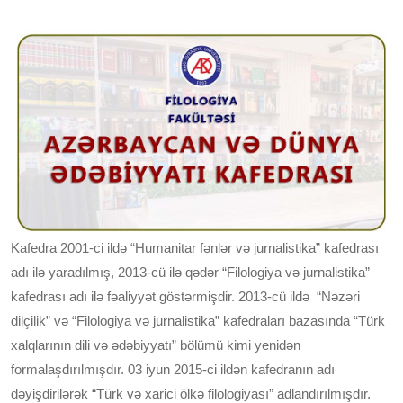
Kafedra 2001-ci ildə “Humanitar fənlər və jurnalistika” kafedrası
adı ilə yaradılmış, 2013-cü ilə qədər “Filologiya və jurnalistika”
kafedrası adı ilə fəaliyyət göstərmişdir. 2013-cü ildə “Nəzəri
dilçilik” və “Filologiya və jurnalistika” kafedraları bazasında “Türk
xalqlarının dili və ədəbiyyatı” bölümü kimi yenidən
formalaşdırılmışdır. 03 iyun 2015-ci ildən kafedranın adı
dəyişdirilərək “Türk və xarici ölkə filologiyası” adlandırılmışdır.