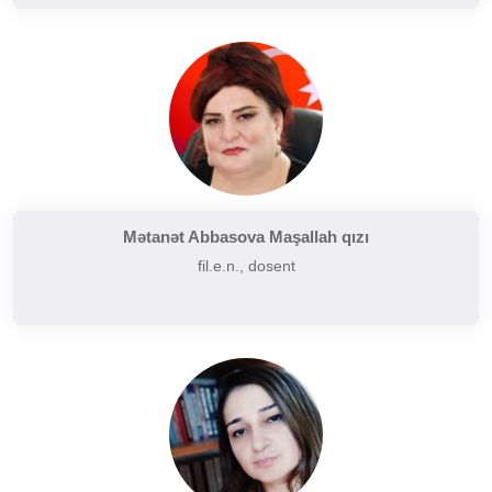
Mətanət Abbasova Maşallah qızı
fil.e.n., dosent