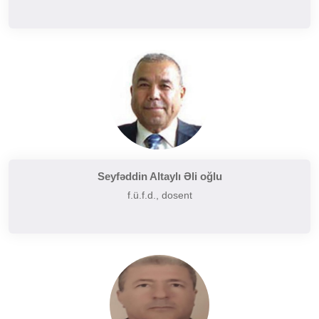
Seyfəddin Altaylı Əli oğlu
f.ü.f.d., dosent