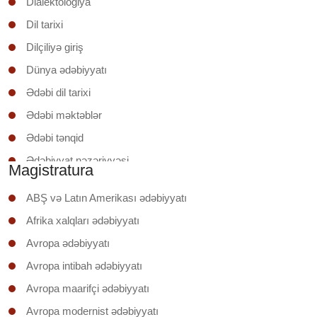
Dialektologiya
Dil tarixi
Dilçiliyə giriş
Dünya ədəbiyyatı
Ədəbi dil tarixi
Ədəbi məktəblər
Ədəbi tənqid
Ədəbiyyat nəzəriyyəsi
Magistratura
Ədəbiyyatşünaslığa giriş
ABŞ və Latın Amerikası ədəbiyyatı
Əruzun nəzəri əsasları
Afrika xalqları ədəbiyyatı
İxtisas (regionunun) ölkəsinin ədəbiyyatı
Avropa ədəbiyyatı
Klassik şerin poetikası
Avropa intibah ədəbiyyatı
Mətnin təhlili
Avropa maarifçi ədəbiyyatı
Mətnlər üzrə iş
Avropa modernist ədəbiyyatı