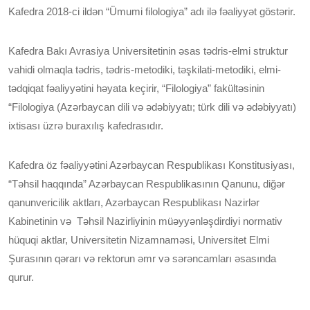
Kafedra 2018-ci ildən “Ümumi filologiya” adı ilə fəaliyyət göstərir.
Kafedra Bakı Avrasiya Universitetinin əsas tədris-elmi struktur
vahidi olmaqla tədris, tədris-metodiki, təşkilati-metodiki, elmi-
tədqiqat fəaliyyətini həyata keçirir, “Filologiya” fakültəsinin
“Filologiya (Azərbaycan dili və ədəbiyyatı; türk dili və ədəbiyyatı)
ixtisası üzrə buraxılış kafedrasıdır.
Kafedra öz fəaliyyətini Azərbaycan Respublikası Konstitusiyası,
“Təhsil haqqında” Azərbaycan Respublikasının Qanunu, diğər
qanunvericilik aktları, Azərbaycan Respublikası Nazirlər
Kabinetinin və Təhsil Nazirliyinin müəyyənləşdirdiyi normativ
hüquqi aktlar, Universitetin Nizamnaməsi, Universitet Elmi
Şurasının qərarı və rektorun əmr və sərəncamları əsasında
qurur.