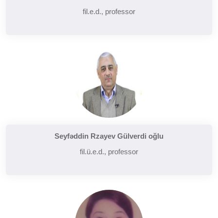
fil.e.d., professor
Seyfəddin Rzayev Gülverdi oğlu
fil.ü.e.d., professor