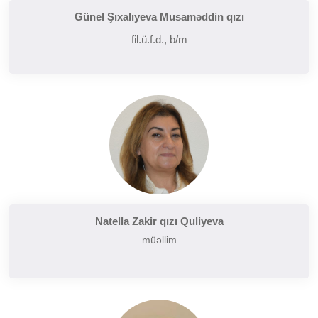
Günel Şıxalıyeva Musaməddin qızı
fil.ü.f.d., b/m
Natella Zakir qızı Quliyeva
müəllim