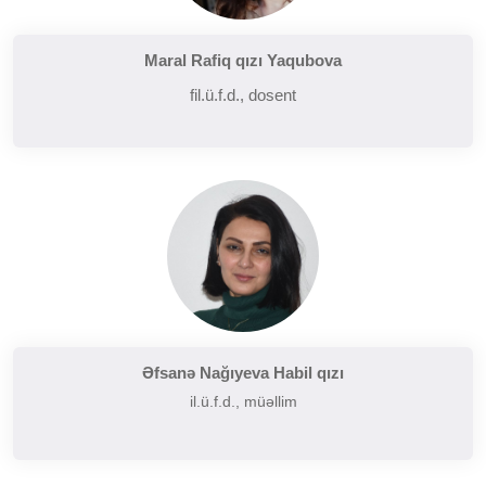
Maral Rafiq qızı Yaqubova
fil.ü.f.d., dosent
Əfsanə Nağıyeva Habil qızı
il.ü.f.d., müəllim