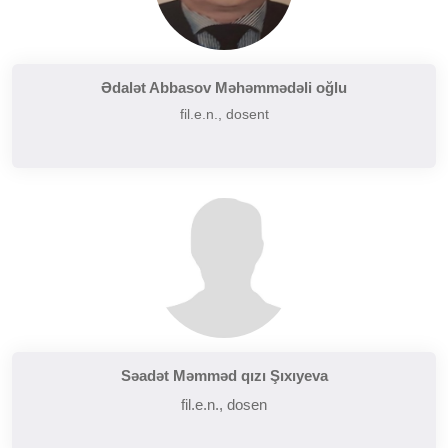
Ədalət Abbasov Məhəmmədəli oğlu
fil.e.n., dosent
Səadət Məmməd qızı Şıxıyeva
fil.e.n., dosen