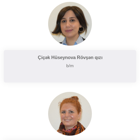
Çiçək Hüseynova Rövşən qızı
b/m