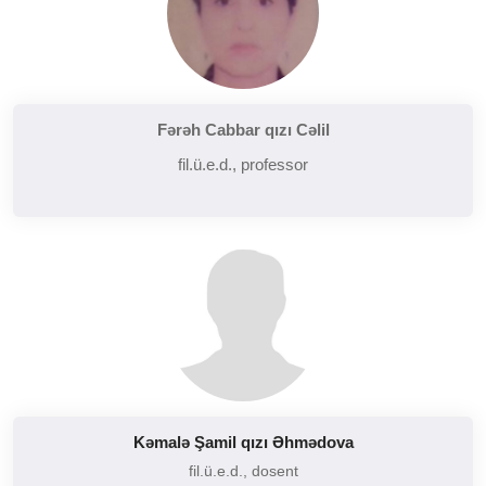
Fərəh Cabbar qızı Cəlil
fil.ü.e.d., professor
Kəmalə Şamil qızı Əhmədova
fil.ü.e.d., dosent