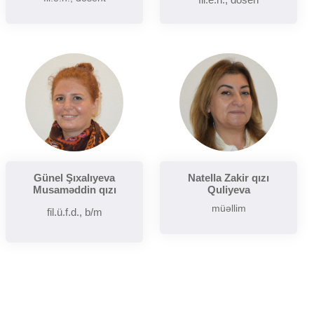
Günel Şıxalıyeva
Natella Zakir qızı
Musaməddin qızı
Quliyeva
müəllim
fil.ü.f.d., b/m