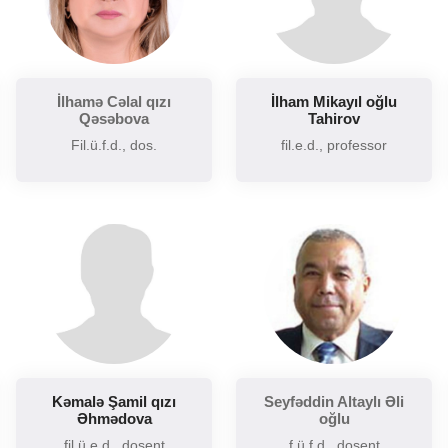
Şərq və Qərb ədəbiyyatının müqayisəli təhlili
Sintaksisin aktual problemləri
Slavyan xalqları ədəbiyyatı
İlhamə Cəlal qızı
İlham Mikayıl oğlu
Sosial və psixoloji dilçiliyin aktual problemləri
Qəsəbova
Tahirov
Tarixi poetika
Fil.ü.f.d., dos.
fil.e.d., professor
Uzaq Şərq ədəbiyyatı
Yaxın və Orta Şərq ədəbiyyatı
Kəmalə Şamil qızı
Seyfəddin Altaylı Əli
Əhmədova
oğlu
fil.ü.e.d., dosent
f.ü.f.d., dosent