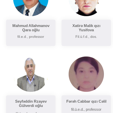
Mahmud Allahmanov
Xatirə Malik qızı
Qara oğlu
Yusifova
fil.e.d., professor
Fil.ü.f.d., dos.
Seyfəddin Rzayev
Fərəh Cabbar qızı Cəlil
Gülverdi oğlu
fil.ü.e.d., professor