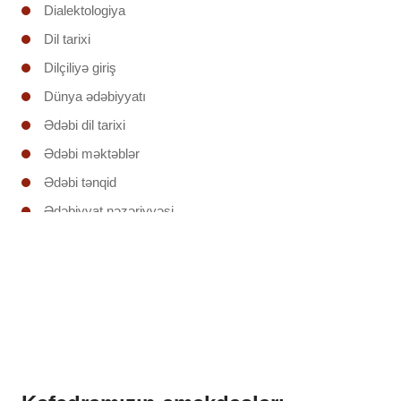
Dialektologiya
Dil tarixi
Dilçiliyə giriş
Dünya ədəbiyyatı
Ədəbi dil tarixi
Ədəbi məktəblər
Ədəbi tənqid
Ədəbiyyat nəzəriyyəsi
Ədəbiyyatşünaslığa giriş
Əruzun nəzəri əsasları
İxtisas (regionunun) ölkəsinin ədəbiyyatı
Klassik şerin poetikası
Mətnin təhlili
Mətnlər üzrə iş