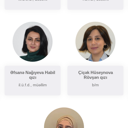
Əfsanə Nağıyeva Habil
Çiçək Hüseynova
qızı
Rövşən qızı
il.ü.f.d., müəllim
b/m