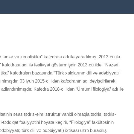
fənlər və jurnalistika” kafedrası adı ilə yaradılmış, 2013-cü ilə
a” kafedrası adı ilə fəaliyyət göstərmişdir. 2013-cü ildə “Nəzəri
listika” kafedraları bazasında “Türk xalqlarının dili və ədəbiyyatı”
ılmışdır. 03 iyun 2015-ci ildən kafedranın adı dəyişdirilərək
” adlandırılmışdır. Kafedra 2018-ci ildən “Ümumi filologiya” adı ilə
tinin əsas tədris-elmi struktur vahidi olmaqla tədris, tədris-
-tədqiqat fəaliyyətini həyata keçirir, “Filologiya” fakültəsinin
dəbiyyatı; türk dili və ədəbiyyatı) ixtisası üzrə buraxılış