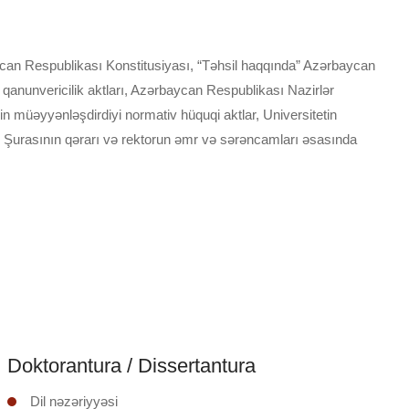
ycan Respublikası Konstitusiyası, “Təhsil haqqında” Azərbaycan
qanunvericilik aktları, Azərbaycan Respublikası Nazirlər
nin müəyyənləşdirdiyi normativ hüquqi aktlar, Universitetin
 Şurasının qərarı və rektorun əmr və sərəncamları əsasında
Doktorantura / Dissertantura
Dil nəzəriyyəsi