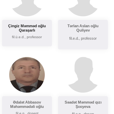
Çingiz Məmməd oğlu
Tərlan Aslan oğlu
Qaraşarlı
Quliyev
fil.ü.e.d., professor
fil.e.d., professor
Ədalət Abbasov
Səadət Məmməd qızı
Məhəmmədəli oğlu
Şıxıyeva
fil.e.n., dosent
fil.e.n., dosen