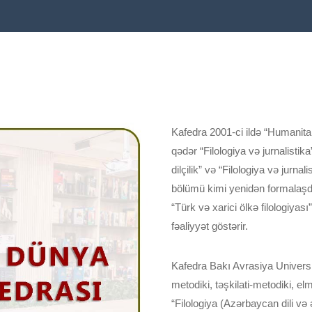
Kafedra 2001-ci ildə “Humanitar 
qədər “Filologiya və jurnalistik
dilçilik” və “Filologiya və jurna
bölümü kimi yenidən formalaşdır
“Türk və xarici ölkə filologiyası
fəaliyyət göstərir.
Kafedra Bakı Avrasiya Universite
metodiki, təşkilati-metodiki, elmi
“Filologiya (Azərbaycan dili və ə