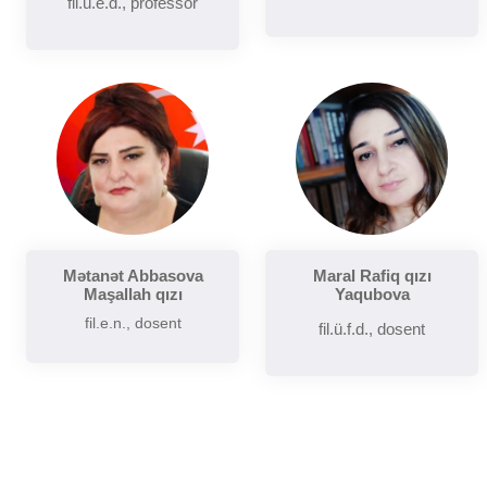
fil.ü.e.d., professor
Mətanət Abbasova
Maral Rafiq qızı
Maşallah qızı
Yaqubova
fil.e.n., dosent
fil.ü.f.d., dosent