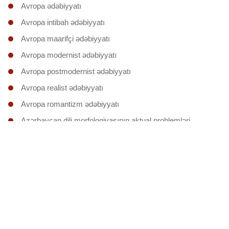
Avropa ədəbiyyatı
Avropa intibah ədəbiyyatı
Avropa maarifçi ədəbiyyatı
Avropa modernist ədəbiyyatı
Avropa postmodernist ədəbiyyatı
Avropa realist ədəbiyyatı
Avropa romantizm ədəbiyyatı
Azərbaycan dili morfologiyasının aktual problemləri
Azərbaycan dili sintaksisinin əsas nəzəri problemləri
Azərbaycan dilinin morfonologiyası
Azərbaycan dilinin onomologiyası
Azərbaycan divan ədəbiyyatı
Azərbaycan təsəvvüf ədəbiyyatı
Dilçiliyin nəzəri problemləri