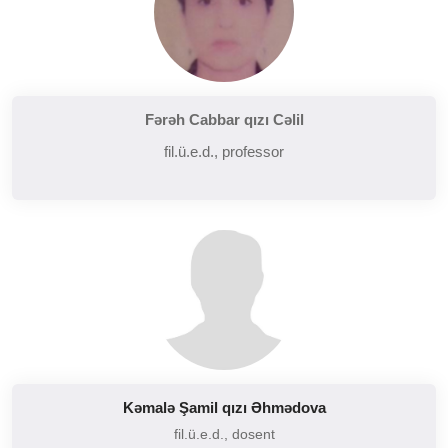
Fərəh Cabbar qızı Cəlil
fil.ü.e.d., professor
Kəmalə Şamil qızı Əhmədova
fil.ü.e.d., dosent