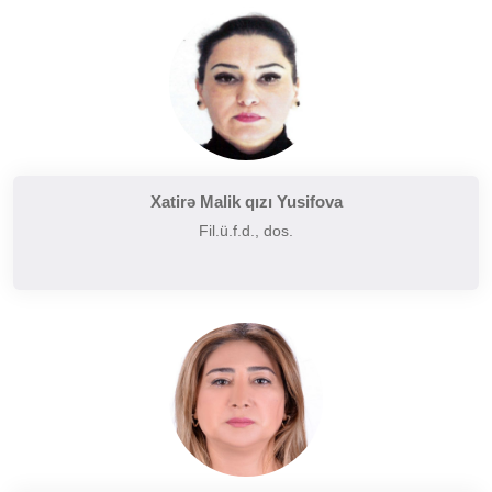
Tarixi poetika
Uzaq Şərq ədəbiyyatı
Yaxın və Orta Şərq ədəbiyyatı
Xatirə Malik qızı Yusifova
Fil.ü.f.d., dos.