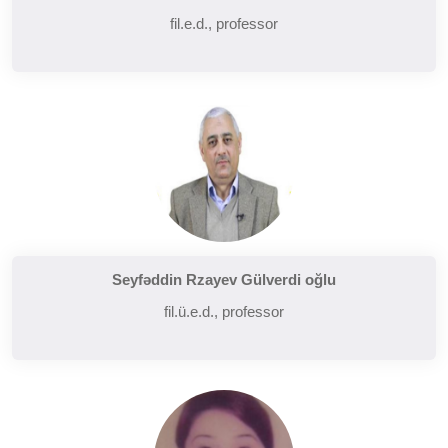
fil.e.d., professor
Seyfəddin Rzayev Gülverdi oğlu
fil.ü.e.d., professor