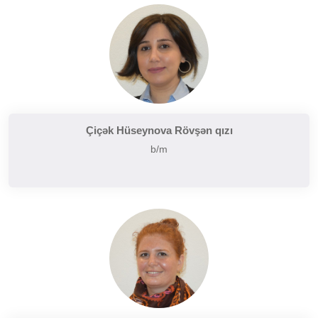
Çiçək Hüseynova Rövşən qızı
b/m