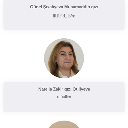
Günel Şıxalıyeva Musaməddin qızı
fil.ü.f.d., b/m
Natella Zakir qızı Quliyeva
müəllim