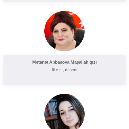
Mətanət Abbasova Maşallah qızı
fil.e.n., dosent