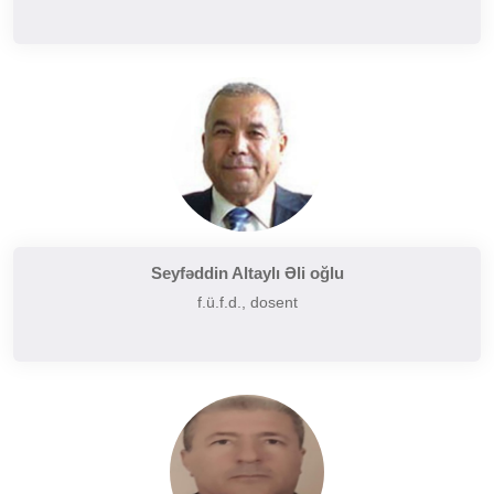
Seyfəddin Altaylı Əli oğlu
f.ü.f.d., dosent