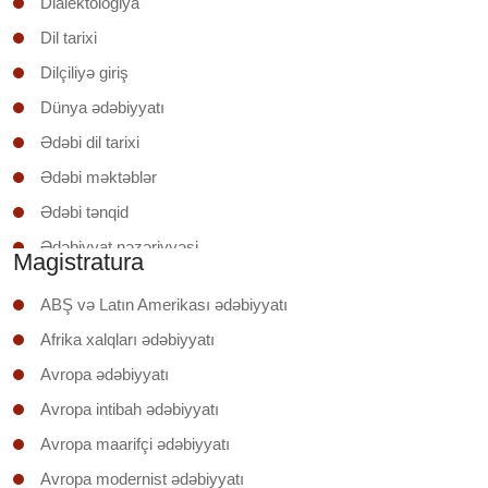
Dialektologiya
Dil tarixi
Dilçiliyə giriş
Dünya ədəbiyyatı
Ədəbi dil tarixi
Ədəbi məktəblər
Ədəbi tənqid
Ədəbiyyat nəzəriyyəsi
Magistratura
Ədəbiyyatşünaslığa giriş
ABŞ və Latın Amerikası ədəbiyyatı
Əruzun nəzəri əsasları
Afrika xalqları ədəbiyyatı
İxtisas (regionunun) ölkəsinin ədəbiyyatı
Avropa ədəbiyyatı
Klassik şerin poetikası
Avropa intibah ədəbiyyatı
Mətnin təhlili
Avropa maarifçi ədəbiyyatı
Mətnlər üzrə iş
Avropa modernist ədəbiyyatı