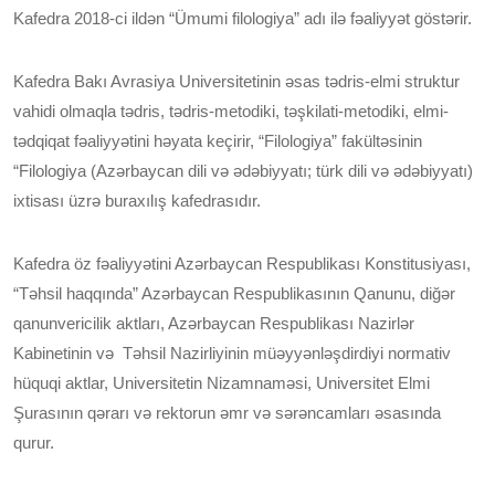
Kafedra 2018-ci ildən “Ümumi filologiya” adı ilə fəaliyyət göstərir.
Kafedra Bakı Avrasiya Universitetinin əsas tədris-elmi struktur
vahidi olmaqla tədris, tədris-metodiki, təşkilati-metodiki, elmi-
tədqiqat fəaliyyətini həyata keçirir, “Filologiya” fakültəsinin
“Filologiya (Azərbaycan dili və ədəbiyyatı; türk dili və ədəbiyyatı)
ixtisası üzrə buraxılış kafedrasıdır.
Kafedra öz fəaliyyətini Azərbaycan Respublikası Konstitusiyası,
“Təhsil haqqında” Azərbaycan Respublikasının Qanunu, diğər
qanunvericilik aktları, Azərbaycan Respublikası Nazirlər
Kabinetinin və Təhsil Nazirliyinin müəyyənləşdirdiyi normativ
hüquqi aktlar, Universitetin Nizamnaməsi, Universitet Elmi
Şurasının qərarı və rektorun əmr və sərəncamları əsasında
qurur.