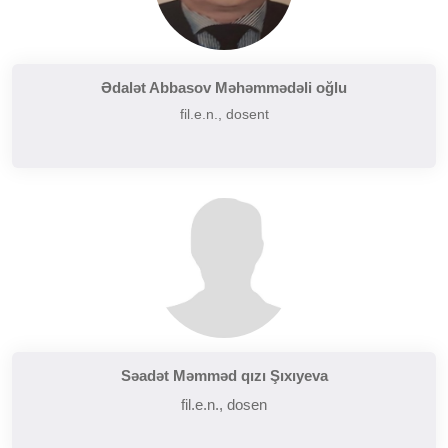
Ədalət Abbasov Məhəmmədəli oğlu
fil.e.n., dosent
Səadət Məmməd qızı Şıxıyeva
fil.e.n., dosen