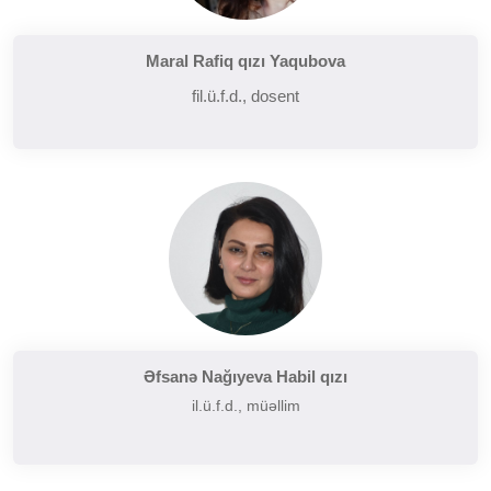
Maral Rafiq qızı Yaqubova
fil.ü.f.d., dosent
Əfsanə Nağıyeva Habil qızı
il.ü.f.d., müəllim