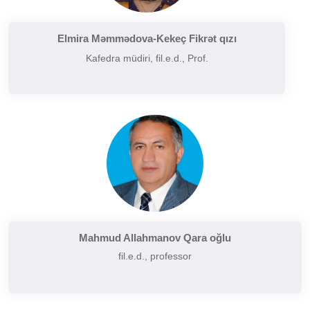
Filologiyanın müasir problemləri
Filologiyanın tarixi və inkişafı
Elmira Məmmədova-Kekeç Fikrət qızı
Kafedra müdiri, fil.e.d., Prof.
Folkor və yazılı ədəbiyyatın problemləri
Funksional üslubiyyat problemləri
German dilçiliyinin tarixi
Hermenevtika
Müasir leksikoqrafiyanın başlıca problemləri
Narratalogiya
Semasiologiya
Semiotika
Şərq və Qərb ədəbiyyatının müqayisəli təhlili
Mahmud Allahmanov Qara oğlu
fil.e.d., professor
Sintaksisin aktual problemləri
Slavyan xalqları ədəbiyyatı
Sosial və psixoloji dilçiliyin aktual problemləri