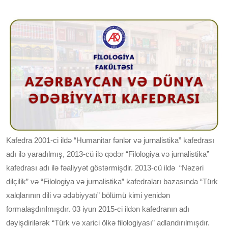
Kafedra 2001-ci ildə “Humanitar fənlər və jurnalistika” kafedrası
adı ilə yaradılmış, 2013-cü ilə qədər “Filologiya və jurnalistika”
kafedrası adı ilə fəaliyyət göstərmişdir. 2013-cü ildə “Nəzəri
dilçilik” və “Filologiya və jurnalistika” kafedraları bazasında “Türk
xalqlarının dili və ədəbiyyatı” bölümü kimi yenidən
formalaşdırılmışdır. 03 iyun 2015-ci ildən kafedranın adı
dəyişdirilərək “Türk və xarici ölkə filologiyası” adlandırılmışdır.