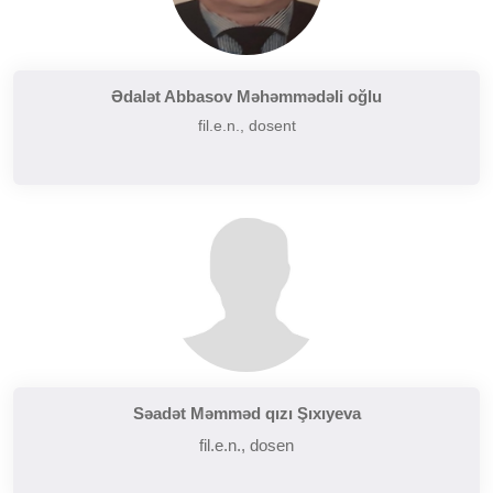
Ədalət Abbasov Məhəmmədəli oğlu
fil.e.n., dosent
Səadət Məmməd qızı Şıxıyeva
fil.e.n., dosen