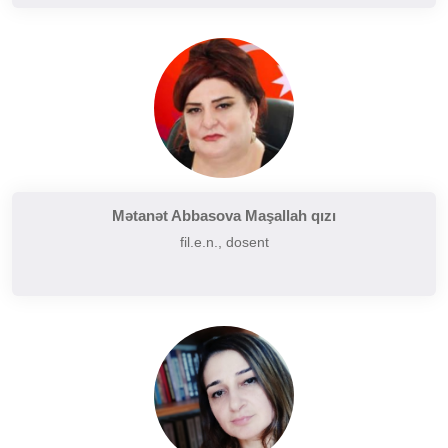
Mətanət Abbasova Maşallah qızı
fil.e.n., dosent