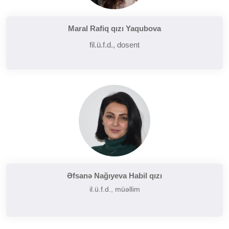
Maral Rafiq qızı Yaqubova
fil.ü.f.d., dosent
Əfsanə Nağıyeva Habil qızı
il.ü.f.d., müəllim