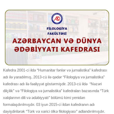
Kafedra 2001-ci ildə “Humanitar fənlər və jurnalistika” kafedrası
adı ilə yaradılmış, 2013-cü ilə qədər “Filologiya və jurnalistika”
kafedrası adı ilə fəaliyyət göstərmişdir. 2013-cü ildə “Nəzəri
dilçilik” və “Filologiya və jurnalistika” kafedraları bazasında “Türk
xalqlarının dili və ədəbiyyatı” bölümü kimi yenidən
formalaşdırılmışdır. 03 iyun 2015-ci ildən kafedranın adı
dəyişdirilərək “Türk və xarici ölkə filologiyası” adlandırılmışdır.