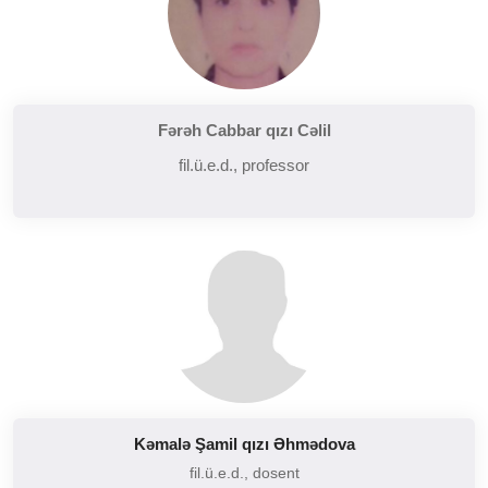
Fərəh Cabbar qızı Cəlil
fil.ü.e.d., professor
Kəmalə Şamil qızı Əhmədova
fil.ü.e.d., dosent