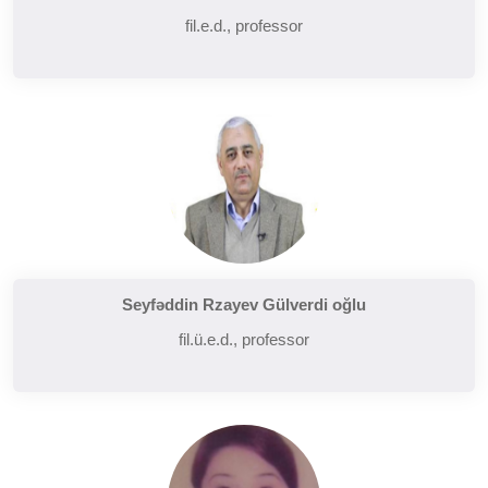
fil.e.d., professor
Seyfəddin Rzayev Gülverdi oğlu
fil.ü.e.d., professor