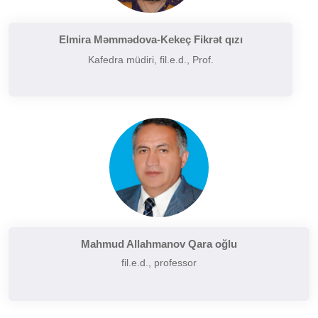
Filologiyanın müasir problemləri
Filologiyanın tarixi və inkişafı
Elmira Məmmədova-Kekeç Fikrət qızı
Kafedra müdiri, fil.e.d., Prof.
Folkor və yazılı ədəbiyyatın problemləri
Funksional üslubiyyat problemləri
German dilçiliyinin tarixi
Hermenevtika
Müasir leksikoqrafiyanın başlıca problemləri
Narratalogiya
Semasiologiya
Semiotika
Şərq və Qərb ədəbiyyatının müqayisəli təhlili
Mahmud Allahmanov Qara oğlu
fil.e.d., professor
Sintaksisin aktual problemləri
Slavyan xalqları ədəbiyyatı
Sosial və psixoloji dilçiliyin aktual problemləri