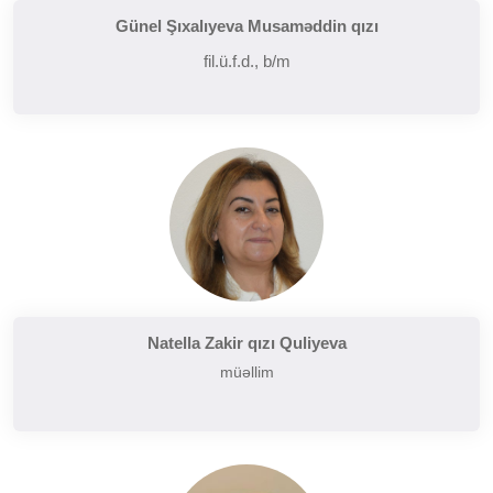
Günel Şıxalıyeva Musaməddin qızı
fil.ü.f.d., b/m
Natella Zakir qızı Quliyeva
müəllim