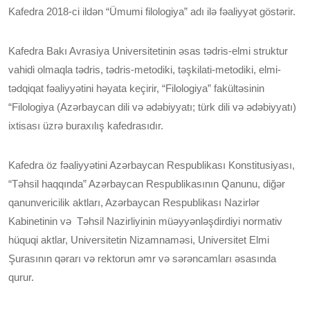
Kafedra 2018-ci ildən “Ümumi filologiya” adı ilə fəaliyyət göstərir.
Kafedra Bakı Avrasiya Universitetinin əsas tədris-elmi struktur
vahidi olmaqla tədris, tədris-metodiki, təşkilati-metodiki, elmi-
tədqiqat fəaliyyətini həyata keçirir, “Filologiya” fakültəsinin
“Filologiya (Azərbaycan dili və ədəbiyyatı; türk dili və ədəbiyyatı)
ixtisası üzrə buraxılış kafedrasıdır.
Kafedra öz fəaliyyətini Azərbaycan Respublikası Konstitusiyası,
“Təhsil haqqında” Azərbaycan Respublikasının Qanunu, diğər
qanunvericilik aktları, Azərbaycan Respublikası Nazirlər
Kabinetinin və Təhsil Nazirliyinin müəyyənləşdirdiyi normativ
hüquqi aktlar, Universitetin Nizamnaməsi, Universitet Elmi
Şurasının qərarı və rektorun əmr və sərəncamları əsasında
qurur.