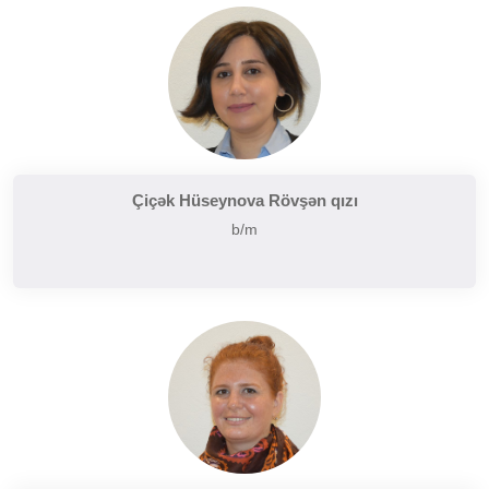
Çiçək Hüseynova Rövşən qızı
b/m