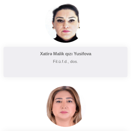
Tarixi poetika
Uzaq Şərq ədəbiyyatı
Yaxın və Orta Şərq ədəbiyyatı
Xatirə Malik qızı Yusifova
Fil.ü.f.d., dos.