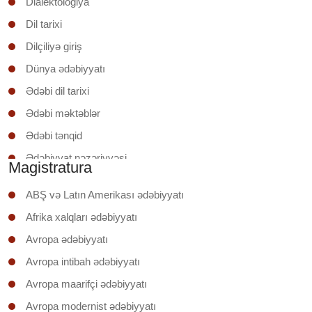
Dialektologiya
Dil tarixi
Dilçiliyə giriş
Dünya ədəbiyyatı
Ədəbi dil tarixi
Ədəbi məktəblər
Ədəbi tənqid
Ədəbiyyat nəzəriyyəsi
Magistratura
Ədəbiyyatşünaslığa giriş
ABŞ və Latın Amerikası ədəbiyyatı
Əruzun nəzəri əsasları
Afrika xalqları ədəbiyyatı
İxtisas (regionunun) ölkəsinin ədəbiyyatı
Avropa ədəbiyyatı
Klassik şerin poetikası
Avropa intibah ədəbiyyatı
Mətnin təhlili
Avropa maarifçi ədəbiyyatı
Mətnlər üzrə iş
Avropa modernist ədəbiyyatı