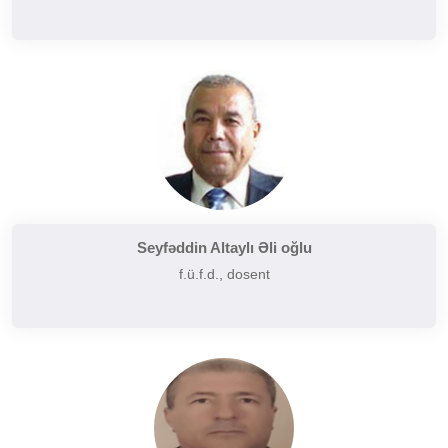
Seyfəddin Altaylı Əli oğlu
f.ü.f.d., dosent