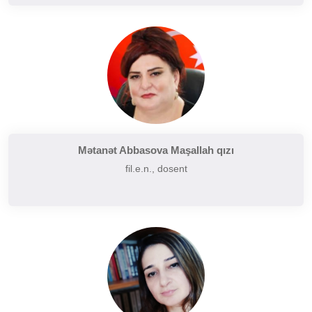
Mətanət Abbasova Maşallah qızı
fil.e.n., dosent