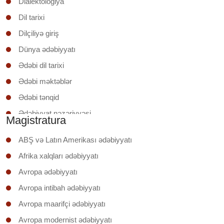
Dialektologiya
Dil tarixi
Dilçiliyə giriş
Dünya ədəbiyyatı
Ədəbi dil tarixi
Ədəbi məktəblər
Ədəbi tənqid
Ədəbiyyat nəzəriyyəsi
Magistratura
Ədəbiyyatşünaslığa giriş
ABŞ və Latın Amerikası ədəbiyyatı
Əruzun nəzəri əsasları
Afrika xalqları ədəbiyyatı
İxtisas (regionunun) ölkəsinin ədəbiyyatı
Avropa ədəbiyyatı
Klassik şerin poetikası
Avropa intibah ədəbiyyatı
Mətnin təhlili
Avropa maarifçi ədəbiyyatı
Mətnlər üzrə iş
Avropa modernist ədəbiyyatı