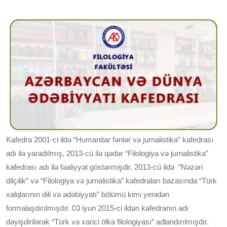
Kafedra 2001-ci ildə “Humanitar fənlər və jurnalistika” kafedrası
adı ilə yaradılmış, 2013-cü ilə qədər “Filologiya və jurnalistika”
kafedrası adı ilə fəaliyyət göstərmişdir. 2013-cü ildə “Nəzəri
dilçilik” və “Filologiya və jurnalistika” kafedraları bazasında “Türk
xalqlarının dili və ədəbiyyatı” bölümü kimi yenidən
formalaşdırılmışdır. 03 iyun 2015-ci ildən kafedranın adı
dəyişdirilərək “Türk və xarici ölkə filologiyası” adlandırılmışdır.