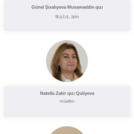
Günel Şıxalıyeva Musaməddin qızı
fil.ü.f.d., b/m
Natella Zakir qızı Quliyeva
müəllim