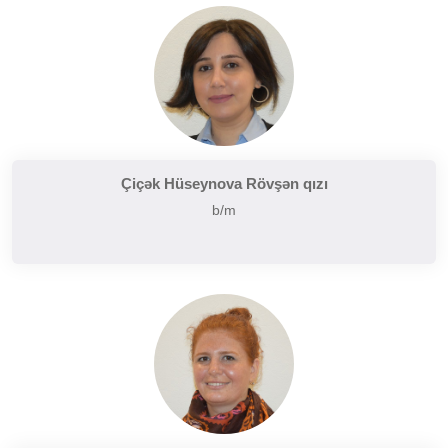
Çiçək Hüseynova Rövşən qızı
b/m