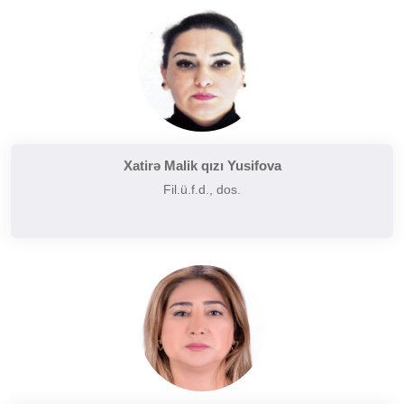
Tarixi poetika
Uzaq Şərq ədəbiyyatı
Yaxın və Orta Şərq ədəbiyyatı
Xatirə Malik qızı Yusifova
Fil.ü.f.d., dos.