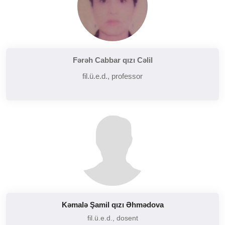
Fərəh Cabbar qızı Cəlil
fil.ü.e.d., professor
Kəmalə Şamil qızı Əhmədova
fil.ü.e.d., dosent