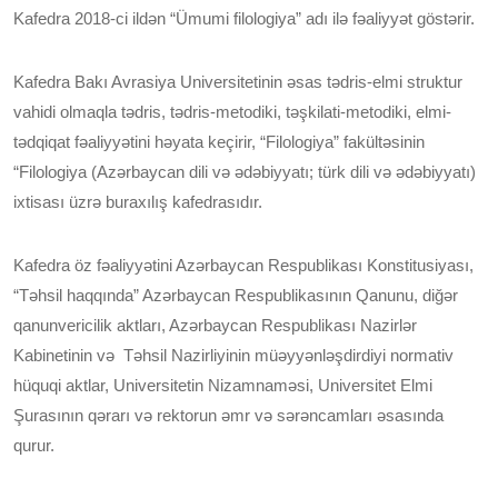
Kafedra 2018-ci ildən “Ümumi filologiya” adı ilə fəaliyyət göstərir.
Kafedra Bakı Avrasiya Universitetinin əsas tədris-elmi struktur
vahidi olmaqla tədris, tədris-metodiki, təşkilati-metodiki, elmi-
tədqiqat fəaliyyətini həyata keçirir, “Filologiya” fakültəsinin
“Filologiya (Azərbaycan dili və ədəbiyyatı; türk dili və ədəbiyyatı)
ixtisası üzrə buraxılış kafedrasıdır.
Kafedra öz fəaliyyətini Azərbaycan Respublikası Konstitusiyası,
“Təhsil haqqında” Azərbaycan Respublikasının Qanunu, diğər
qanunvericilik aktları, Azərbaycan Respublikası Nazirlər
Kabinetinin və Təhsil Nazirliyinin müəyyənləşdirdiyi normativ
hüquqi aktlar, Universitetin Nizamnaməsi, Universitet Elmi
Şurasının qərarı və rektorun əmr və sərəncamları əsasında
qurur.