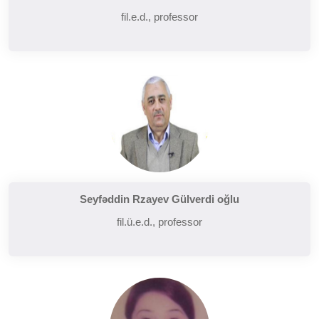
fil.e.d., professor
Seyfəddin Rzayev Gülverdi oğlu
fil.ü.e.d., professor