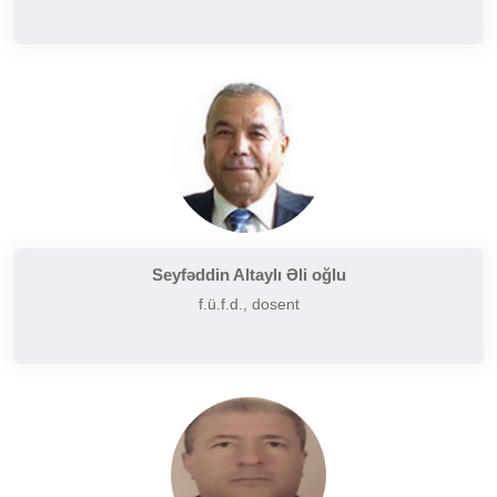
Seyfəddin Altaylı Əli oğlu
f.ü.f.d., dosent