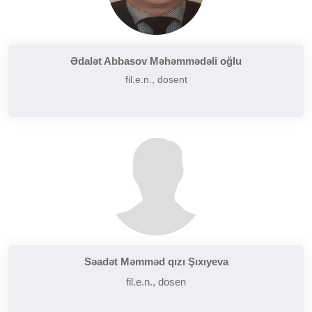
Ədalət Abbasov Məhəmmədəli oğlu
fil.e.n., dosent
Səadət Məmməd qızı Şıxıyeva
fil.e.n., dosen