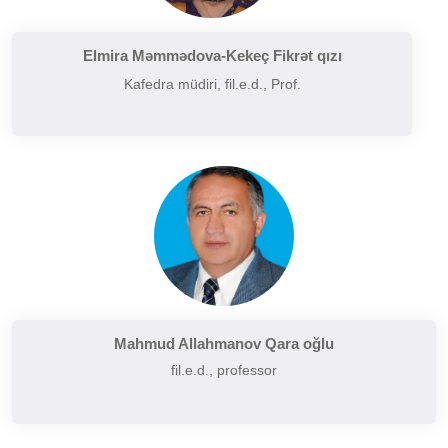
Filologiyanın müasir problemləri
Filologiyanın tarixi və inkişafı
Elmira Məmmədova-Kekeç Fikrət qızı
Kafedra müdiri, fil.e.d., Prof.
Folkor və yazılı ədəbiyyatın problemləri
Funksional üslubiyyat problemləri
German dilçiliyinin tarixi
Hermenevtika
Müasir leksikoqrafiyanın başlıca problemləri
Narratalogiya
Semasiologiya
Semiotika
Şərq və Qərb ədəbiyyatının müqayisəli təhlili
Mahmud Allahmanov Qara oğlu
fil.e.d., professor
Sintaksisin aktual problemləri
Slavyan xalqları ədəbiyyatı
Sosial və psixoloji dilçiliyin aktual problemləri