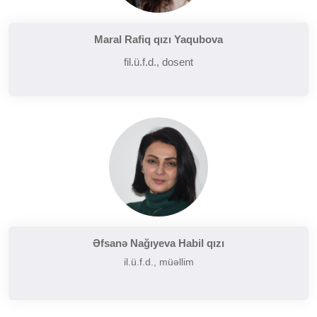
Maral Rafiq qızı Yaqubova
fil.ü.f.d., dosent
Əfsanə Nağıyeva Habil qızı
il.ü.f.d., müəllim