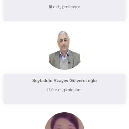
fil.e.d., professor
Seyfəddin Rzayev Gülverdi oğlu
fil.ü.e.d., professor