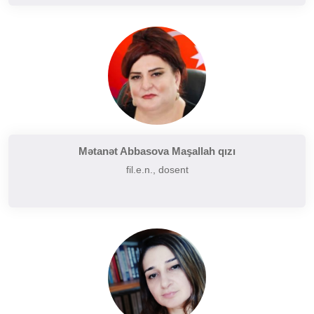
Mətanət Abbasova Maşallah qızı
fil.e.n., dosent