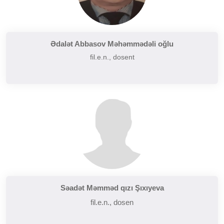
Ədalət Abbasov Məhəmmədəli oğlu
fil.e.n., dosent
Səadət Məmməd qızı Şıxıyeva
fil.e.n., dosen