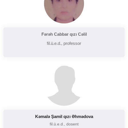
Fərəh Cabbar qızı Cəlil
fil.ü.e.d., professor
Kəmalə Şamil qızı Əhmədova
fil.ü.e.d., dosent