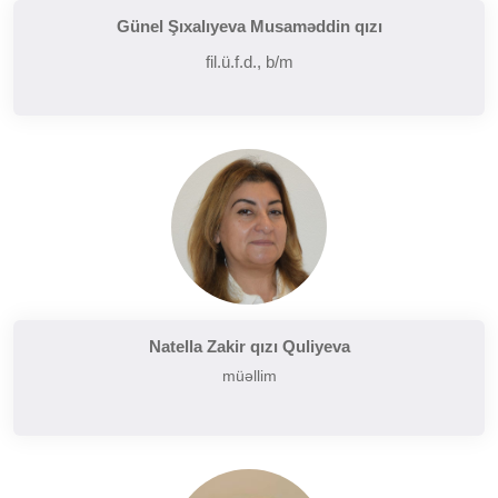
Günel Şıxalıyeva Musaməddin qızı
fil.ü.f.d., b/m
Natella Zakir qızı Quliyeva
müəllim