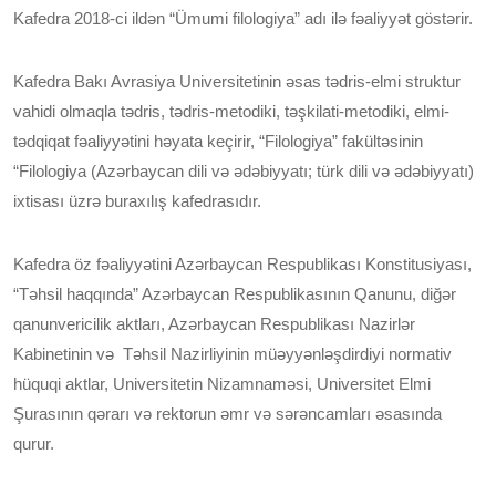
Kafedra 2018-ci ildən “Ümumi filologiya” adı ilə fəaliyyət göstərir.
Kafedra Bakı Avrasiya Universitetinin əsas tədris-elmi struktur
vahidi olmaqla tədris, tədris-metodiki, təşkilati-metodiki, elmi-
tədqiqat fəaliyyətini həyata keçirir, “Filologiya” fakültəsinin
“Filologiya (Azərbaycan dili və ədəbiyyatı; türk dili və ədəbiyyatı)
ixtisası üzrə buraxılış kafedrasıdır.
Kafedra öz fəaliyyətini Azərbaycan Respublikası Konstitusiyası,
“Təhsil haqqında” Azərbaycan Respublikasının Qanunu, diğər
qanunvericilik aktları, Azərbaycan Respublikası Nazirlər
Kabinetinin və Təhsil Nazirliyinin müəyyənləşdirdiyi normativ
hüquqi aktlar, Universitetin Nizamnaməsi, Universitet Elmi
Şurasının qərarı və rektorun əmr və sərəncamları əsasında
qurur.