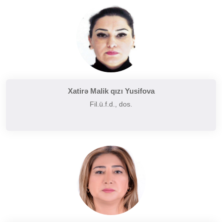
Tarixi poetika
Uzaq Şərq ədəbiyyatı
Yaxın və Orta Şərq ədəbiyyatı
Xatirə Malik qızı Yusifova
Fil.ü.f.d., dos.