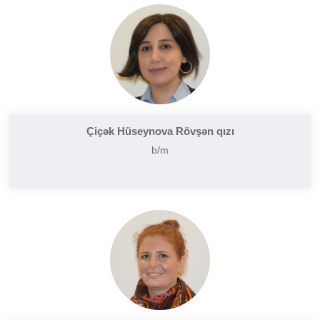
Çiçək Hüseynova Rövşən qızı
b/m