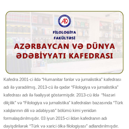
Kafedra 2001-ci ildə “Humanitar fənlər və jurnalistika” kafedrası
adı ilə yaradılmış, 2013-cü ilə qədər “Filologiya və jurnalistika”
kafedrası adı ilə fəaliyyət göstərmişdir. 2013-cü ildə “Nəzəri
dilçilik” və “Filologiya və jurnalistika” kafedraları bazasında “Türk
xalqlarının dili və ədəbiyyatı” bölümü kimi yenidən
formalaşdırılmışdır. 03 iyun 2015-ci ildən kafedranın adı
dəyişdirilərək “Türk və xarici ölkə filologiyası” adlandırılmışdır.