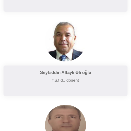
Seyfəddin Altaylı Əli oğlu
f.ü.f.d., dosent