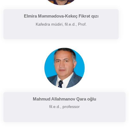
Filologiyanın müasir problemləri
Filologiyanın tarixi və inkişafı
Elmira Məmmədova-Kekeç Fikrət qızı
Kafedra müdiri, fil.e.d., Prof.
Folkor və yazılı ədəbiyyatın problemləri
Funksional üslubiyyat problemləri
German dilçiliyinin tarixi
Hermenevtika
Müasir leksikoqrafiyanın başlıca problemləri
Narratalogiya
Semasiologiya
Semiotika
Şərq və Qərb ədəbiyyatının müqayisəli təhlili
Mahmud Allahmanov Qara oğlu
fil.e.d., professor
Sintaksisin aktual problemləri
Slavyan xalqları ədəbiyyatı
Sosial və psixoloji dilçiliyin aktual problemləri