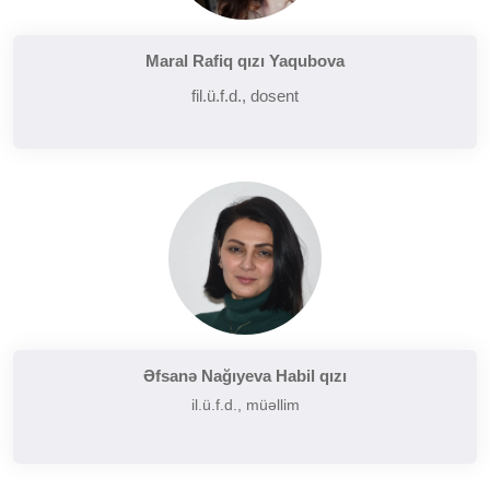
Maral Rafiq qızı Yaqubova
fil.ü.f.d., dosent
Əfsanə Nağıyeva Habil qızı
il.ü.f.d., müəllim