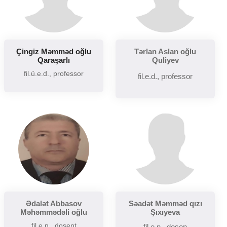
Çingiz Məmməd oğlu
Tərlan Aslan oğlu
Qaraşarlı
Quliyev
fil.ü.e.d., professor
fil.e.d., professor
Ədalət Abbasov
Səadət Məmməd qızı
Məhəmmədəli oğlu
Şıxıyeva
fil.e.n., dosent
fil.e.n., dosen