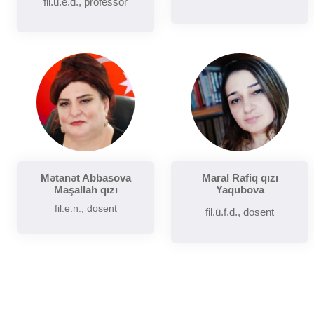
fil.ü.e.d., professor
Mətanət Abbasova
Maral Rafiq qızı
Maşallah qızı
Yaqubova
fil.e.n., dosent
fil.ü.f.d., dosent