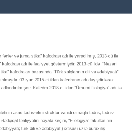
fənlər və jurnalistika” kafedrası adı ilə yaradılmış, 2013-cü ilə
a” kafedrası adı ilə fəaliyyət göstərmişdir. 2013-cü ildə “Nəzəri
listika” kafedraları bazasında “Türk xalqlarının dili və ədəbiyyatı”
ılmışdır. 03 iyun 2015-ci ildən kafedranın adı dəyişdirilərək
” adlandırılmışdır. Kafedra 2018-ci ildən “Ümumi filologiya” adı ilə
tinin əsas tədris-elmi struktur vahidi olmaqla tədris, tədris-
-tədqiqat fəaliyyətini həyata keçirir, “Filologiya” fakültəsinin
dəbiyyatı; türk dili və ədəbiyyatı) ixtisası üzrə buraxılış