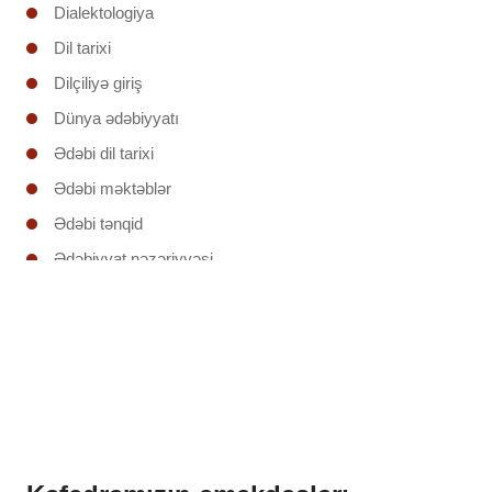
Dialektologiya
Dil tarixi
Dilçiliyə giriş
Dünya ədəbiyyatı
Ədəbi dil tarixi
Ədəbi məktəblər
Ədəbi tənqid
Ədəbiyyat nəzəriyyəsi
Ədəbiyyatşünaslığa giriş
Əruzun nəzəri əsasları
İxtisas (regionunun) ölkəsinin ədəbiyyatı
Klassik şerin poetikası
Mətnin təhlili
Mətnlər üzrə iş