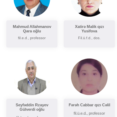
Mahmud Allahmanov
Xatirə Malik qızı
Qara oğlu
Yusifova
fil.e.d., professor
Fil.ü.f.d., dos.
Seyfəddin Rzayev
Fərəh Cabbar qızı Cəlil
Gülverdi oğlu
fil.ü.e.d., professor