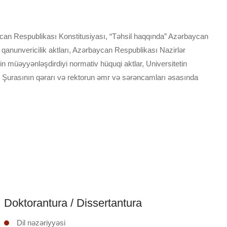
ycan Respublikası Konstitusiyası, “Təhsil haqqında” Azərbaycan
qanunvericilik aktları, Azərbaycan Respublikası Nazirlər
nin müəyyənləşdirdiyi normativ hüquqi aktlar, Universitetin
 Şurasının qərarı və rektorun əmr və sərəncamları əsasında
Doktorantura / Dissertantura
Dil nəzəriyyəsi