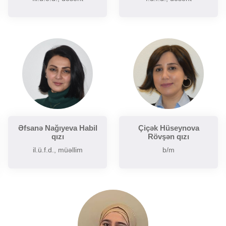
Əfsanə Nağıyeva Habil
Çiçək Hüseynova
qızı
Rövşən qızı
il.ü.f.d., müəllim
b/m