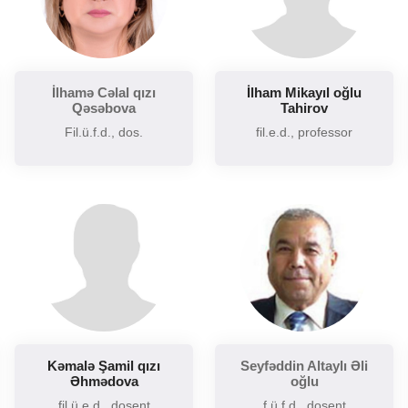
Şərq və Qərb ədəbiyyatının müqayisəli təhlili
Sintaksisin aktual problemləri
Slavyan xalqları ədəbiyyatı
İlhamə Cəlal qızı
İlham Mikayıl oğlu
Sosial və psixoloji dilçiliyin aktual problemləri
Qəsəbova
Tahirov
Tarixi poetika
Fil.ü.f.d., dos.
fil.e.d., professor
Uzaq Şərq ədəbiyyatı
Yaxın və Orta Şərq ədəbiyyatı
Kəmalə Şamil qızı
Seyfəddin Altaylı Əli
Əhmədova
oğlu
fil.ü.e.d., dosent
f.ü.f.d., dosent