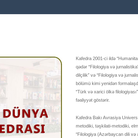
Kafedra 2001-ci ildə “Humanitar 
qədər “Filologiya və jurnalistik
dilçilik” və “Filologiya və jurna
bölümü kimi yenidən formalaşdır
“Türk və xarici ölkə filologiyası
fəaliyyət göstərir.
Kafedra Bakı Avrasiya Universite
metodiki, təşkilati-metodiki, elmi
“Filologiya (Azərbaycan dili və ə