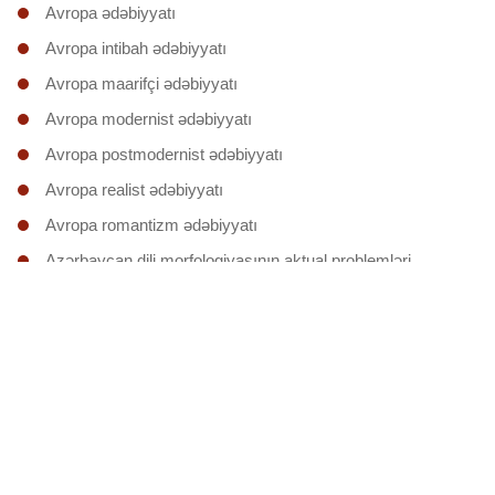
Avropa ədəbiyyatı
Avropa intibah ədəbiyyatı
Avropa maarifçi ədəbiyyatı
Avropa modernist ədəbiyyatı
Avropa postmodernist ədəbiyyatı
Avropa realist ədəbiyyatı
Avropa romantizm ədəbiyyatı
Azərbaycan dili morfologiyasının aktual problemləri
Azərbaycan dili sintaksisinin əsas nəzəri problemləri
Azərbaycan dilinin morfonologiyası
Azərbaycan dilinin onomologiyası
Azərbaycan divan ədəbiyyatı
Azərbaycan təsəvvüf ədəbiyyatı
Dilçiliyin nəzəri problemləri