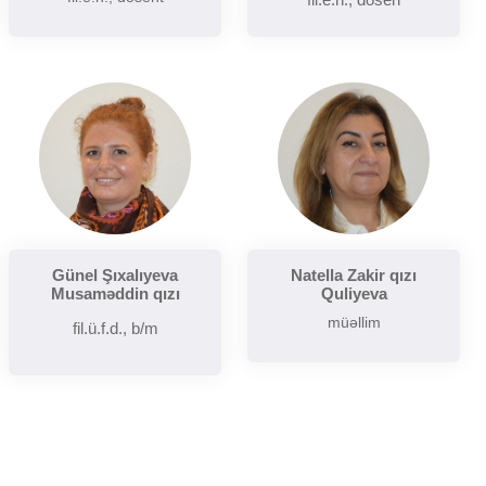
Günel Şıxalıyeva
Natella Zakir qızı
Musaməddin qızı
Quliyeva
müəllim
fil.ü.f.d., b/m