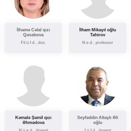
Şərq və Qərb ədəbiyyatının müqayisəli təhlili
Sintaksisin aktual problemləri
Slavyan xalqları ədəbiyyatı
İlhamə Cəlal qızı
İlham Mikayıl oğlu
Sosial və psixoloji dilçiliyin aktual problemləri
Qəsəbova
Tahirov
Tarixi poetika
Fil.ü.f.d., dos.
fil.e.d., professor
Uzaq Şərq ədəbiyyatı
Yaxın və Orta Şərq ədəbiyyatı
Kəmalə Şamil qızı
Seyfəddin Altaylı Əli
Əhmədova
oğlu
fil.ü.e.d., dosent
f.ü.f.d., dosent