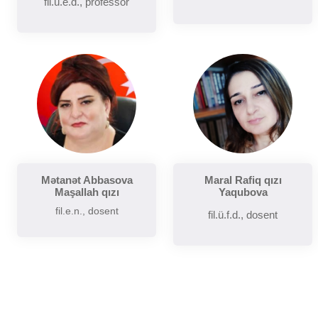
fil.ü.e.d., professor
Mətanət Abbasova
Maral Rafiq qızı
Maşallah qızı
Yaqubova
fil.e.n., dosent
fil.ü.f.d., dosent