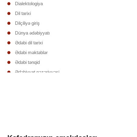
Dialektologiya
Dil tarixi
Dilçiliyə giriş
Dünya ədəbiyyatı
Ədəbi dil tarixi
Ədəbi məktəblər
Ədəbi tənqid
Ədəbiyyat nəzəriyyəsi
Ədəbiyyatşünaslığa giriş
Əruzun nəzəri əsasları
İxtisas (regionunun) ölkəsinin ədəbiyyatı
Klassik şerin poetikası
Mətnin təhlili
Mətnlər üzrə iş