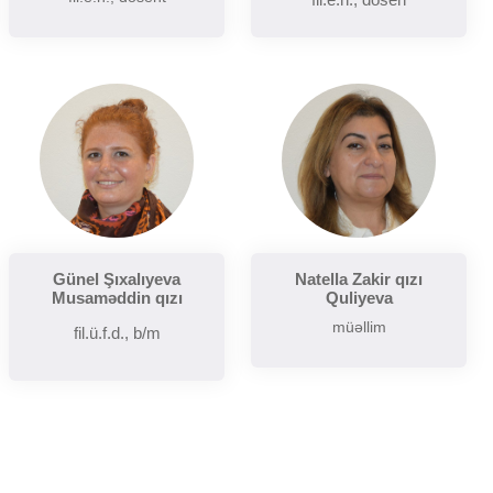
Günel Şıxalıyeva
Natella Zakir qızı
Musaməddin qızı
Quliyeva
müəllim
fil.ü.f.d., b/m