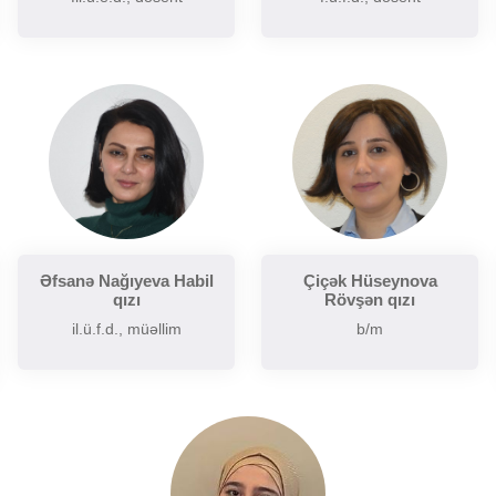
Əfsanə Nağıyeva Habil
Çiçək Hüseynova
qızı
Rövşən qızı
il.ü.f.d., müəllim
b/m