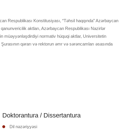
ycan Respublikası Konstitusiyası, “Təhsil haqqında” Azərbaycan
qanunvericilik aktları, Azərbaycan Respublikası Nazirlər
nin müəyyənləşdirdiyi normativ hüquqi aktlar, Universitetin
 Şurasının qərarı və rektorun əmr və sərəncamları əsasında
Doktorantura / Dissertantura
Dil nəzəriyyəsi