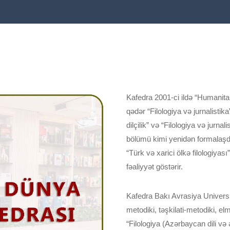
Kafedra 2001-ci ildə “Humanitar 
qədər “Filologiya və jurnalistik
dilçilik” və “Filologiya və jurna
bölümü kimi yenidən formalaşdır
“Türk və xarici ölkə filologiyası
fəaliyyət göstərir.
Kafedra Bakı Avrasiya Universite
metodiki, təşkilati-metodiki, elmi
“Filologiya (Azərbaycan dili və ə