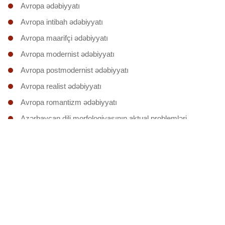
Avropa ədəbiyyatı
Avropa intibah ədəbiyyatı
Avropa maarifçi ədəbiyyatı
Avropa modernist ədəbiyyatı
Avropa postmodernist ədəbiyyatı
Avropa realist ədəbiyyatı
Avropa romantizm ədəbiyyatı
Azərbaycan dili morfologiyasının aktual problemləri
Azərbaycan dili sintaksisinin əsas nəzəri problemləri
Azərbaycan dilinin morfonologiyası
Azərbaycan dilinin onomologiyası
Azərbaycan divan ədəbiyyatı
Azərbaycan təsəvvüf ədəbiyyatı
Dilçiliyin nəzəri problemləri