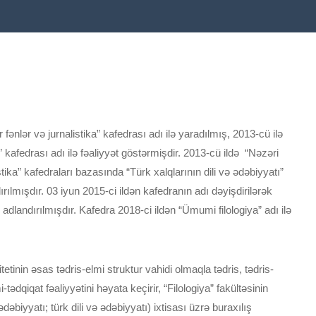
fənlər və jurnalistika” kafedrası adı ilə yaradılmış, 2013-cü ilə
a” kafedrası adı ilə fəaliyyət göstərmişdir. 2013-cü ildə “Nəzəri
listika” kafedraları bazasında “Türk xalqlarının dili və ədəbiyyatı”
ılmışdır. 03 iyun 2015-ci ildən kafedranın adı dəyişdirilərək
” adlandırılmışdır. Kafedra 2018-ci ildən “Ümumi filologiya” adı ilə
tinin əsas tədris-elmi struktur vahidi olmaqla tədris, tədris-
-tədqiqat fəaliyyətini həyata keçirir, “Filologiya” fakültəsinin
dəbiyyatı; türk dili və ədəbiyyatı) ixtisası üzrə buraxılış