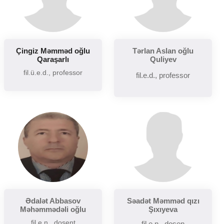
Çingiz Məmməd oğlu
Tərlan Aslan oğlu
Qaraşarlı
Quliyev
fil.ü.e.d., professor
fil.e.d., professor
Ədalət Abbasov
Səadət Məmməd qızı
Məhəmmədəli oğlu
Şıxıyeva
fil.e.n., dosent
fil.e.n., dosen