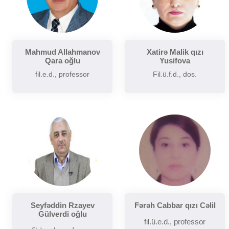
Mahmud Allahmanov
Xatirə Malik qızı
Qara oğlu
Yusifova
fil.e.d., professor
Fil.ü.f.d., dos.
Seyfəddin Rzayev
Fərəh Cabbar qızı Cəlil
Gülverdi oğlu
fil.ü.e.d., professor