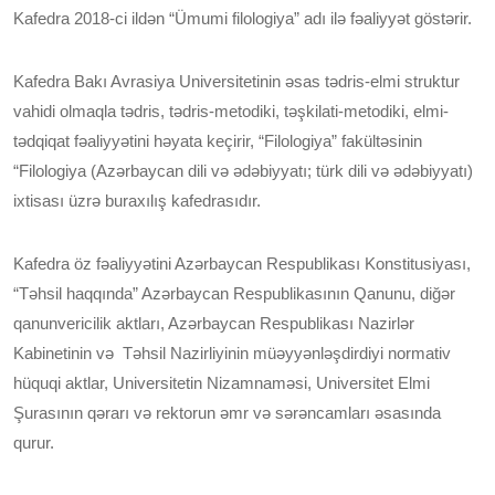
Kafedra 2018-ci ildən “Ümumi filologiya” adı ilə fəaliyyət göstərir.
Kafedra Bakı Avrasiya Universitetinin əsas tədris-elmi struktur
vahidi olmaqla tədris, tədris-metodiki, təşkilati-metodiki, elmi-
tədqiqat fəaliyyətini həyata keçirir, “Filologiya” fakültəsinin
“Filologiya (Azərbaycan dili və ədəbiyyatı; türk dili və ədəbiyyatı)
ixtisası üzrə buraxılış kafedrasıdır.
Kafedra öz fəaliyyətini Azərbaycan Respublikası Konstitusiyası,
“Təhsil haqqında” Azərbaycan Respublikasının Qanunu, diğər
qanunvericilik aktları, Azərbaycan Respublikası Nazirlər
Kabinetinin və Təhsil Nazirliyinin müəyyənləşdirdiyi normativ
hüquqi aktlar, Universitetin Nizamnaməsi, Universitet Elmi
Şurasının qərarı və rektorun əmr və sərəncamları əsasında
qurur.