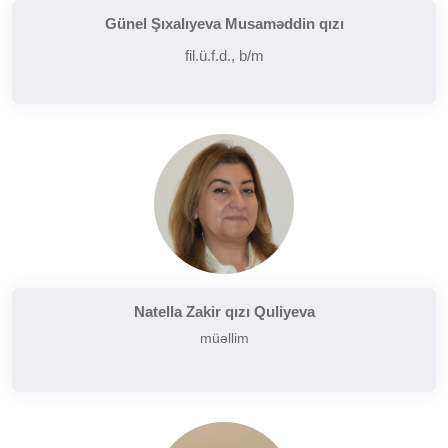
Günel Şıxalıyeva Musaməddin qızı
fil.ü.f.d., b/m
Natella Zakir qızı Quliyeva
müəllim