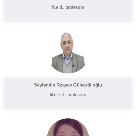
fil.e.d., professor
Seyfəddin Rzayev Gülverdi oğlu
fil.ü.e.d., professor