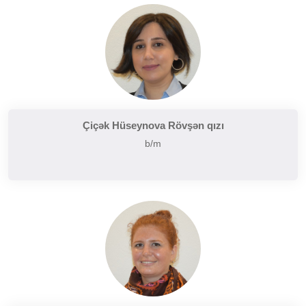
Çiçək Hüseynova Rövşən qızı
b/m