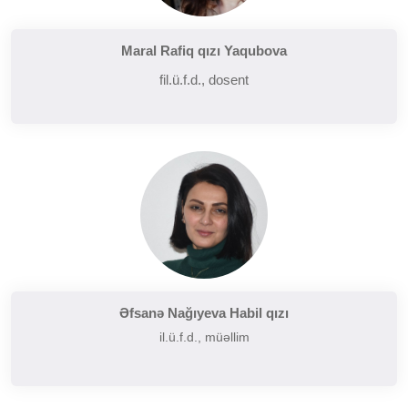
Maral Rafiq qızı Yaqubova
fil.ü.f.d., dosent
Əfsanə Nağıyeva Habil qızı
il.ü.f.d., müəllim