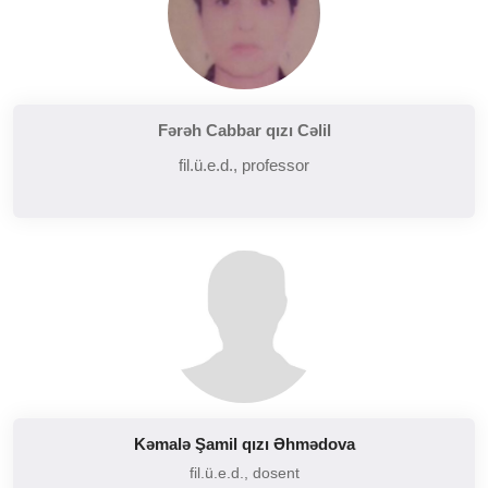
Fərəh Cabbar qızı Cəlil
fil.ü.e.d., professor
Kəmalə Şamil qızı Əhmədova
fil.ü.e.d., dosent