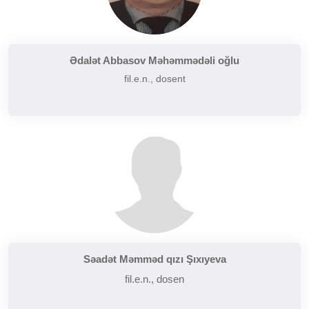
Ədalət Abbasov Məhəmmədəli oğlu
fil.e.n., dosent
Səadət Məmməd qızı Şıxıyeva
fil.e.n., dosen