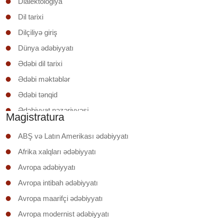
Dialektologiya
Dil tarixi
Dilçiliyə giriş
Dünya ədəbiyyatı
Ədəbi dil tarixi
Ədəbi məktəblər
Ədəbi tənqid
Ədəbiyyat nəzəriyyəsi
Magistratura
Ədəbiyyatşünaslığa giriş
ABŞ və Latın Amerikası ədəbiyyatı
Əruzun nəzəri əsasları
Afrika xalqları ədəbiyyatı
İxtisas (regionunun) ölkəsinin ədəbiyyatı
Avropa ədəbiyyatı
Klassik şerin poetikası
Avropa intibah ədəbiyyatı
Mətnin təhlili
Avropa maarifçi ədəbiyyatı
Mətnlər üzrə iş
Avropa modernist ədəbiyyatı