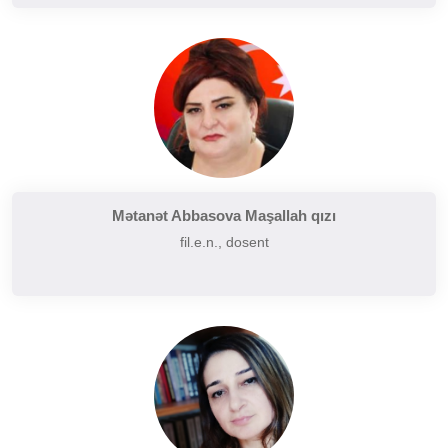
Mətanət Abbasova Maşallah qızı
fil.e.n., dosent