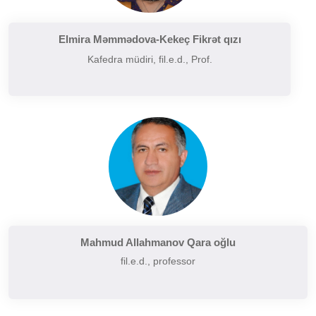
Filologiyanın müasir problemləri
Filologiyanın tarixi və inkişafı
Elmira Məmmədova-Kekeç Fikrət qızı
Kafedra müdiri, fil.e.d., Prof.
Folkor və yazılı ədəbiyyatın problemləri
Funksional üslubiyyat problemləri
German dilçiliyinin tarixi
Hermenevtika
Müasir leksikoqrafiyanın başlıca problemləri
Narratalogiya
Semasiologiya
Semiotika
Şərq və Qərb ədəbiyyatının müqayisəli təhlili
Mahmud Allahmanov Qara oğlu
fil.e.d., professor
Sintaksisin aktual problemləri
Slavyan xalqları ədəbiyyatı
Sosial və psixoloji dilçiliyin aktual problemləri