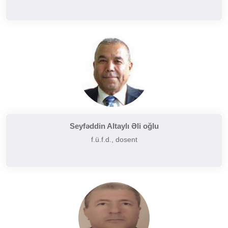
Seyfəddin Altaylı Əli oğlu
f.ü.f.d., dosent