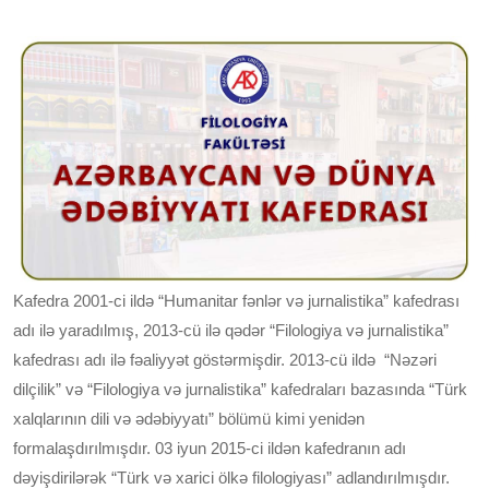
Kafedra 2001-ci ildə “Humanitar fənlər və jurnalistika” kafedrası
adı ilə yaradılmış, 2013-cü ilə qədər “Filologiya və jurnalistika”
kafedrası adı ilə fəaliyyət göstərmişdir. 2013-cü ildə “Nəzəri
dilçilik” və “Filologiya və jurnalistika” kafedraları bazasında “Türk
xalqlarının dili və ədəbiyyatı” bölümü kimi yenidən
formalaşdırılmışdır. 03 iyun 2015-ci ildən kafedranın adı
dəyişdirilərək “Türk və xarici ölkə filologiyası” adlandırılmışdır.