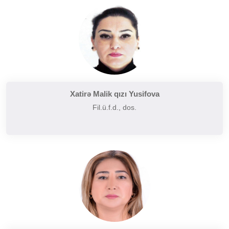
Tarixi poetika
Uzaq Şərq ədəbiyyatı
Yaxın və Orta Şərq ədəbiyyatı
Xatirə Malik qızı Yusifova
Fil.ü.f.d., dos.